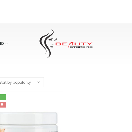
ND
E!