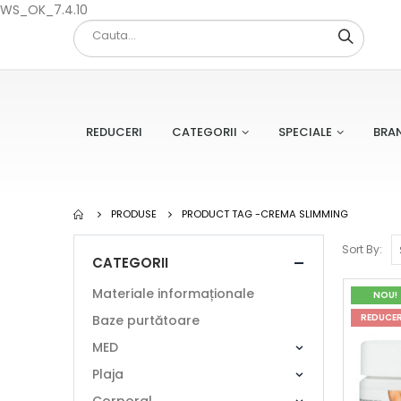
WS_OK_7.4.10
REDUCERI
CATEGORII
SPECIALE
BRA
PRODUSE
PRODUCT TAG -
CREMA SLIMMING
Sort By:
CATEGORII
Materiale informaționale
NOU!
REDUCER
Baze purtătoare
MED
Plaja