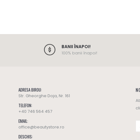
BANII ÎNAPOI!
100% banii înapoi!
NO
ADRESA BIROU:
Str. Gheorghe Doja, Nr. 161
Ab
TELEFON:
cl
+40 746 564 457
EMAIL:
office@beautystore.ro
DESCHIS: