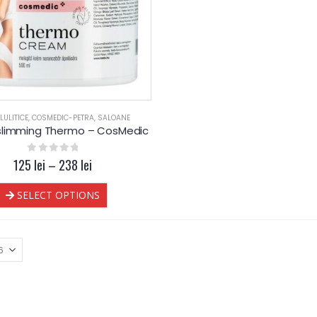
LULITICE
,
COSMEDIC-PETRA
,
SALOANE
limming Thermo – CosMedic
125
0
out of 5
lei
–
238
lei
SELECT OPTIONS