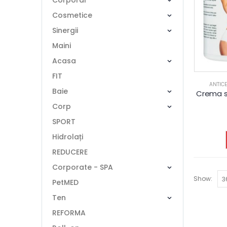
Corporal
Cosmetice
Sinergii
Maini
Acasa
FIT
ANTICE
Baie
Crema s
Corp
SPORT
Hidrolați
REDUCERE
Corporate - SPA
Show:
PetMED
Ten
REFORMA