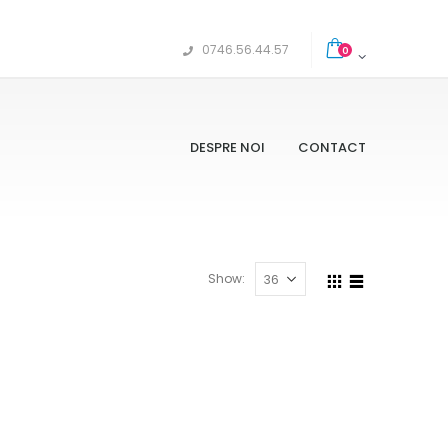
0746.56.44.57
0
DESPRE NOI
CONTACT
Show: