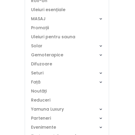
Roll-on
Uleiuri esențiale
MASAJ
Promoții
Uleiuri pentru sauna
Solar
Gemoterapice
Difuzoare
Seturi
Față
Noutăți
Reduceri
Yamuna Luxury
Parteneri
Evenimente