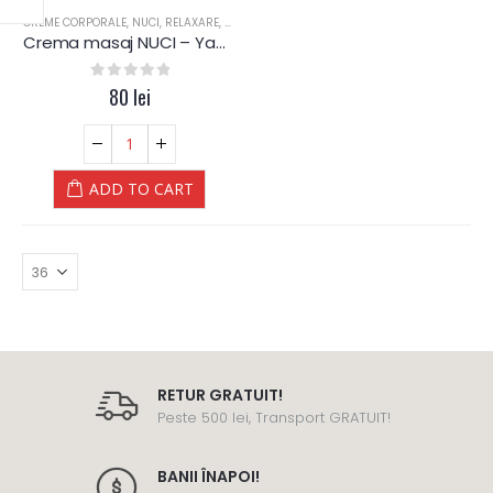
CREME CORPORALE
,
NUCI
,
RELAXARE
,
SALOANE
,
TRATAMENT CORPORAL
Crema masaj NUCI – Yamuna
0
out of 5
80
lei
ADD TO CART
RETUR GRATUIT!
Peste 500 lei, Transport GRATUIT!
BANII ÎNAPOI!