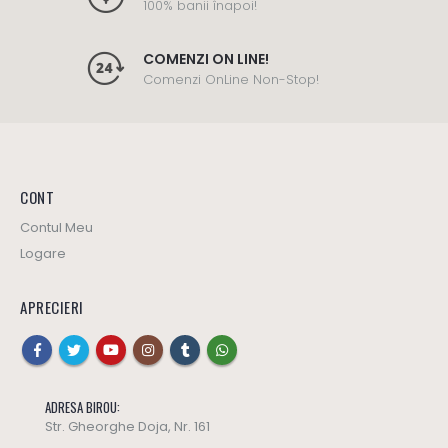
100% banii înapoi!
COMENZI ON LINE!
Comenzi OnLine Non-Stop!
CONT
Contul Meu
Logare
APRECIERI
ADRESA BIROU:
Str. Gheorghe Doja, Nr. 161