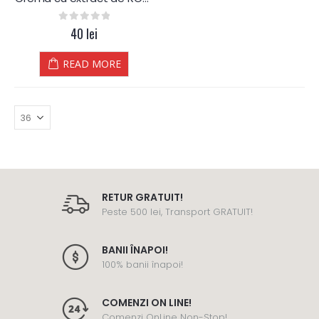
0
out of 5
40
lei
READ MORE
RETUR GRATUIT!
Peste 500 lei, Transport GRATUIT!
BANII ÎNAPOI!
100% banii înapoi!
COMENZI ON LINE!
Comenzi OnLine Non-Stop!