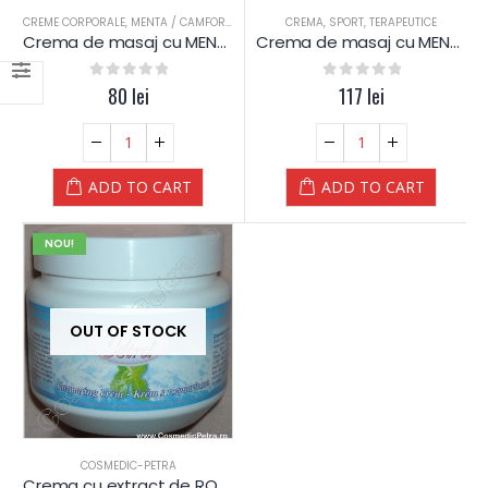
CREME CORPORALE
,
MENTA / CAMFOR
,
SPORTIVI
,
TRATAMENT CORPORAL
CREMA
,
SPORT
,
TERAPEUTICE
Crema de masaj cu MENTA si CAMFOR – Yamuna
Crema de masaj cu MENTA si CAMFOR – Yamuna
0
out of 5
80
lei
0
out of 5
117
lei
ADD TO CART
ADD TO CART
NOU!
OUT OF STOCK
COSMEDIC-PETRA
Crema cu extract de ROZMARIN – 300 ML