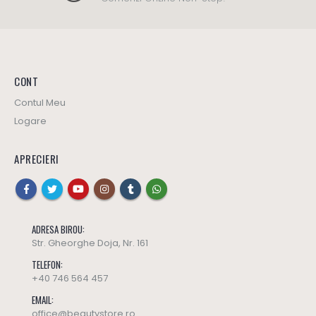
CONT
Contul Meu
Logare
APRECIERI
ADRESA BIROU:
Str. Gheorghe Doja, Nr. 161
TELEFON:
Spray ANTIBACTERIAN picioare (talpi) - Dr.Kelen
Spray ANTIBACTERIAN picioare (talpi) - Dr.Kelen
+40 746 564 457
55
lei
55
lei
0
out of 5
0
out of 5
EMAIL:
office@beautystore.ro