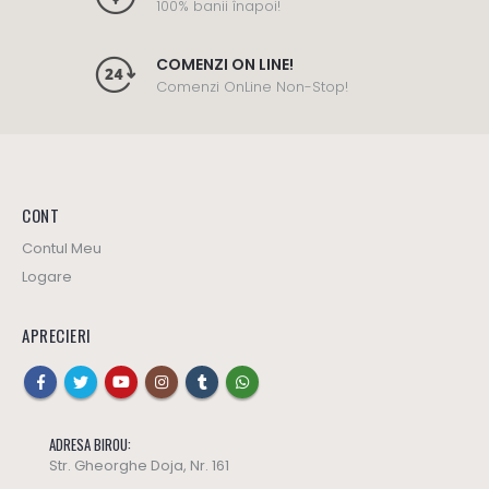
100% banii înapoi!
COMENZI ON LINE!
Comenzi OnLine Non-Stop!
CONT
Contul Meu
Logare
APRECIERI
ADRESA BIROU:
Str. Gheorghe Doja, Nr. 161