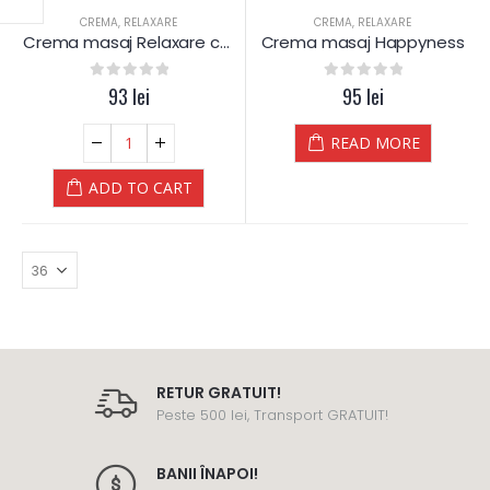
CREMA
,
RELAXARE
CREMA
,
RELAXARE
Crema masaj Relaxare cu Lavanda – 1.000 ml
Crema masaj Happyness
0
out of 5
93
lei
0
out of 5
95
lei
READ MORE
ADD TO CART
RETUR GRATUIT!
Peste 500 lei, Transport GRATUIT!
BANII ÎNAPOI!