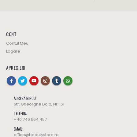
CONT
Contul Meu
Logare
APRECIERI
ADRESA BIROU:
Str. Gheorghe Doja, Nr. 161
TELEFON:
Ulei masaj SWEET HARMONY - Yamuna (editie limitata)
Ulei masaj SWEET HARMONY - Yamuna (editie limitata)
+40 746 564 457
137
lei
137
lei
0
out of 5
0
out of 5
EMAIL:
office@beautystore.ro