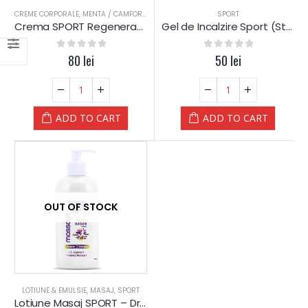
CREME CORPORALE
,
MENTA / CAMFOR
,
SPORTIVI
,
TRATAMENT CORPORAL
SPORT
Crema SPORT Regeneranta si Incalzire – Yamuna
Gel de Incalzire Sport (Start)
0
out of 5
80
lei
0
out of 5
50
lei
ADD TO CART
ADD TO CART
OUT OF STOCK
LOTIUNE & EMULSIE
,
MASAJ
,
SPORT
Lotiune Masaj SPORT – Dr.Kelen