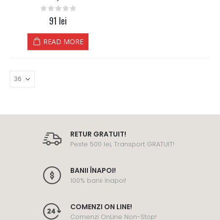
0
out of 5
91
lei
READ MORE
RETUR GRATUIT!
Peste 500 lei, Transport GRATUIT!
BANII ÎNAPOI!
100% banii înapoi!
COMENZI ON LINE!
Comenzi OnLine Non-Stop!