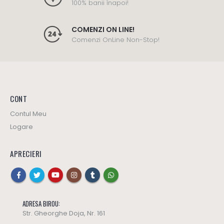
100% banii înapoi!
COMENZI ON LINE!
Comenzi OnLine Non-Stop!
CONT
Contul Meu
Logare
APRECIERI
ADRESA BIROU:
Str. Gheorghe Doja, Nr. 161