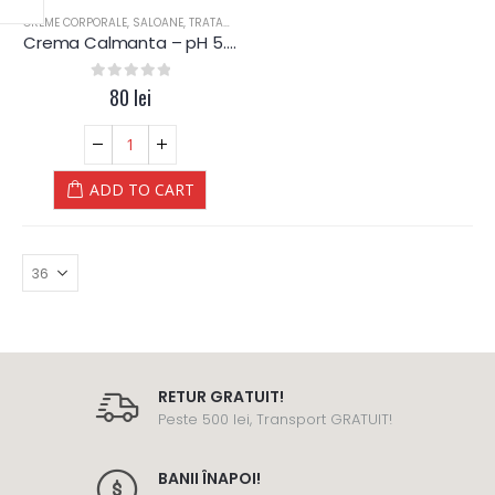
CREME CORPORALE
,
SALOANE
,
TRATAMENT CORPORAL
Crema Calmanta – pH 5.5 – Yamuna
0
out of 5
80
lei
ADD TO CART
RETUR GRATUIT!
Peste 500 lei, Transport GRATUIT!
BANII ÎNAPOI!