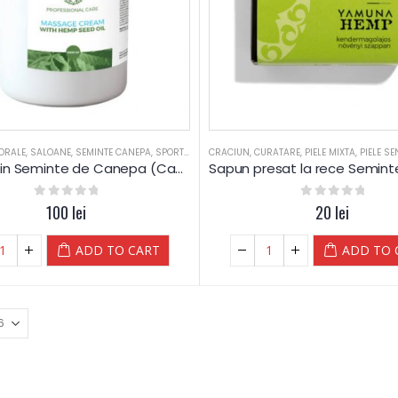
ORALE
,
SALOANE
,
SEMINTE CANEPA
,
SPORTIVI
CRACIUN
,
CURATARE
,
PIELE MIXTA
,
PIELE SE
Crema din Seminte de Canepa (Canabis) – Yamuna
0
out of 5
100
lei
0
out of 5
20
lei
ADD TO CART
ADD TO 