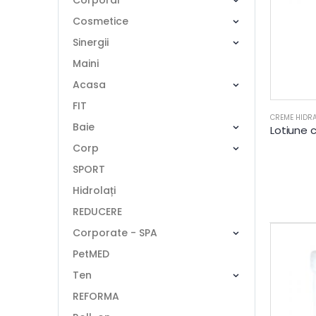
Corporal
Cosmetice
Sinergii
Maini
Acasa
FIT
CREME HIDR
Baie
Corp
SPORT
Hidrolați
REDUCERE
Corporate - SPA
PetMED
Ten
REFORMA