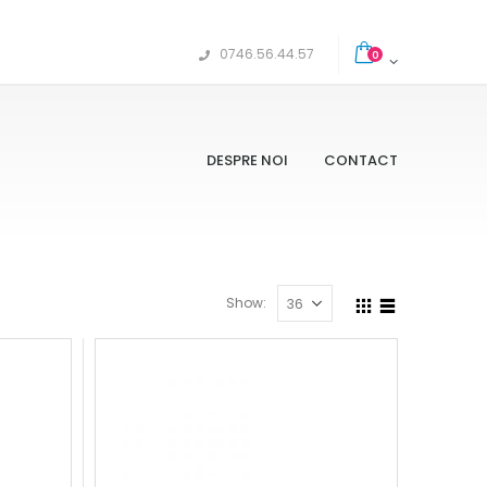
0746.56.44.57
0
DESPRE NOI
CONTACT
Show: