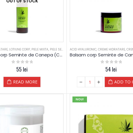
OUT OF STOCK
ATARE
,
LOTIUNE CORP
,
PIELE MIXTA
,
PIELE SENSIBILA
ACID HYALURONIC
,
PIELE USCATA
,
PROBLEME PIELE
,
CREME HIDRATARE
,
SEMINTE
,
CRE
Lotiune corp Seminte de Canepa (Canabis) – Yamuna
0
out of 5
55
lei
0
out of 5
54
lei
READ MORE
ADD TO 
NOU!