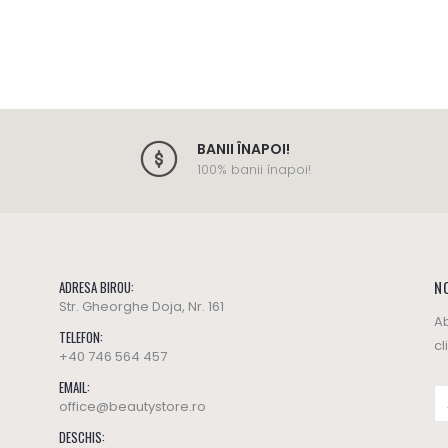
BANII ÎNAPOI!
100% banii înapoi!
NO
ADRESA BIROU:
Str. Gheorghe Doja, Nr. 161
Ab
TELEFON:
cl
+40 746 564 457
EMAIL:
office@beautystore.ro
DESCHIS: