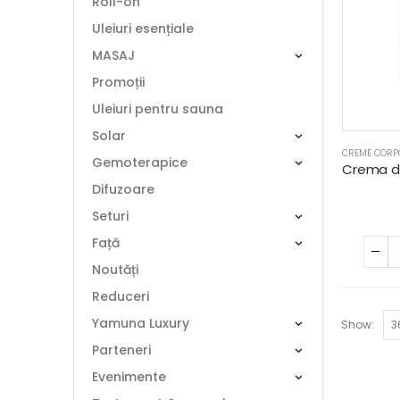
Roll-on
Uleiuri esențiale
MASAJ
Promoții
Uleiuri pentru sauna
Solar
CREME CORP
Gemoterapice
Difuzoare
Seturi
Față
Noutăți
Reduceri
Yamuna Luxury
Show:
Parteneri
Evenimente