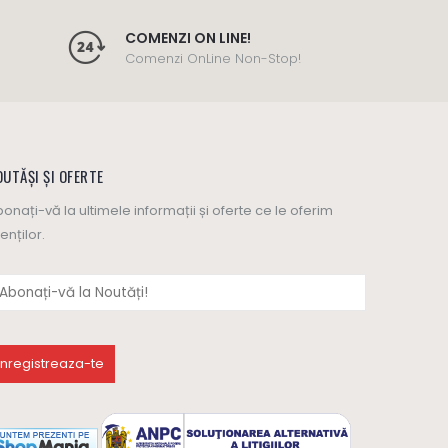
COMENZI ON LINE!
Comenzi OnLine Non-Stop!
UTĂȘI ȘI OFERTE
onați-vă la ultimele informații și oferte ce le oferim
ienților.