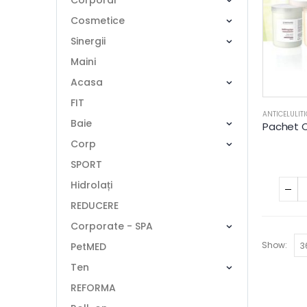
Corporal
Cosmetice
Sinergii
Maini
Acasa
FIT
ANTICELULITI
Baie
Corp
SPORT
Hidrolați
REDUCERE
Corporate - SPA
Show:
PetMED
Ten
REFORMA