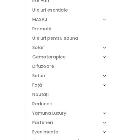
Roll-on
Uleiuri esențiale
MASAJ
Promoții
Uleiuri pentru sauna
Solar
Gemoterapice
Difuzoare
Seturi
Față
Noutăți
Reduceri
Yamuna Luxury
Parteneri
Evenimente