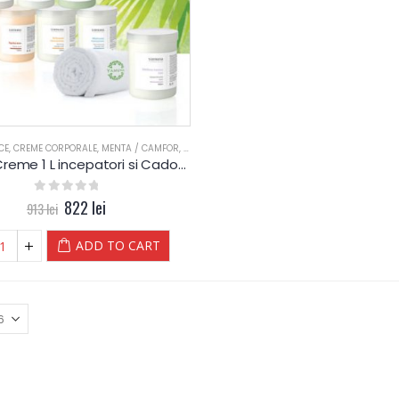
CE
,
CREME CORPORALE
,
MENTA / CAMFOR
,
PORTOCALE / SCORTISOARA
,
RELAXARE
,
SPORTIVI
Pachet Creme 1 L incepatori si Cadou prosop Yamuna
0
out of 5
822
lei
913
lei
ADD TO CART