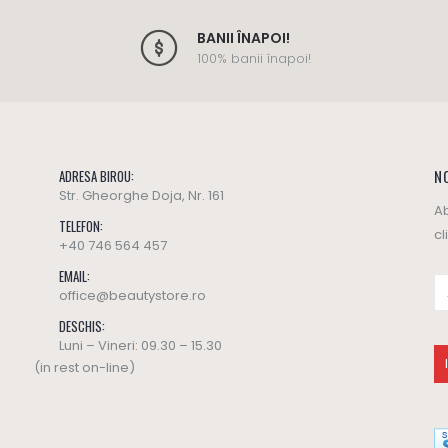
BANII ÎNAPOI!
100% banii înapoi!
NO
ADRESA BIROU:
Str. Gheorghe Doja, Nr. 161
Ab
TELEFON:
cl
+40 746 564 457
EMAIL:
office@beautystore.ro
DESCHIS:
Luni – Vineri: 09.30 – 15.30
(in rest on-line)