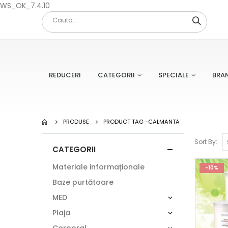
WS_OK_7.4.10
REDUCERI
CATEGORII
SPECIALE
BRA
PRODUSE
PRODUCT TAG -
CALMANTA
Sort By:
CATEGORII
Materiale informaționale
-10%
Baze purtătoare
MED
Plaja