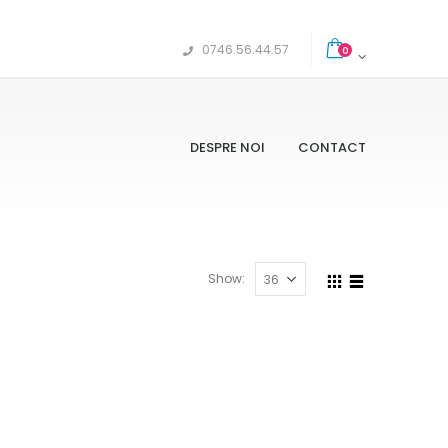
0746.56.44.57
0
DESPRE NOI
CONTACT
Show: