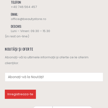
TELEFON:
+40 746 564 457
EMAIL:
office@beautystore.ro
DESCHIS:
Luni – Vineri: 09.30 – 15.30
(in rest on-line)
NOUTĂȘI ȘI OFERTE
Abonați-vă la ultimele informații și oferte ce le oferim
clienților.
Ulei masaj SWEET HARMONY - Yamuna (editie limitata)
Ulei masaj SWEET HARMONY - Yamuna (editie limitata)
137
lei
137
lei
0
out of 5
0
out of 5