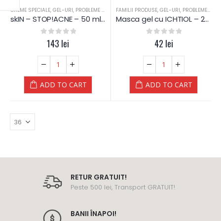
CREME SPECIALE
,
GEL-URI
,
PROBLEME PIELE
,
SKIN
FAMILII PRODUSE
,
TEN SEBOREIC GRAS
,
GEL-URI
,
,
TEN SEBOREIC 
PROBLEME PIELE
skIN – STOP!ACNE – 50 ml – Yamuna
Masca gel cu ICHTIOL – 200 ML Yamuna
0
out of 5
143
lei
0
out of 5
42
lei
ADD TO CART
ADD TO CART
RETUR GRATUIT!
Peste 500 lei, Transport GRATUIT!
BANII ÎNAPOI!