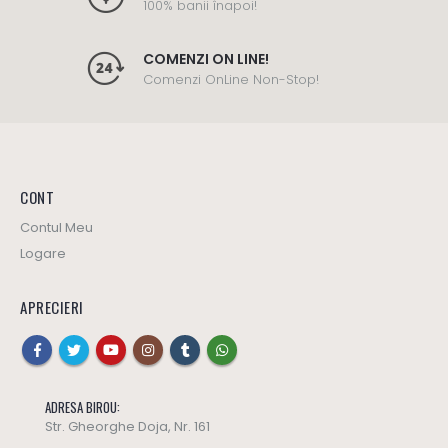
100% banii înapoi!
COMENZI ON LINE!
Comenzi OnLine Non-Stop!
CONT
Contul Meu
Logare
APRECIERI
ADRESA BIROU:
Str. Gheorghe Doja, Nr. 161