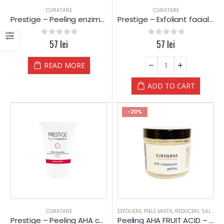
CURATARE
CURATARE
Prestige – Peeling enzimatic cu extract de Papaya si Mango – Yamuna
Prestige – Exfoliant facial cu macinatura de Migdale si extract din Fructe – Yamuna
0
out of 5
57
lei
0
out of 5
57
lei
READ MORE
ADD TO CART
-20%
CURATARE
EXFOLIERE
,
PIELE MIXTA
,
REDUCERI
,
SALOANE
Prestige – Peeling AHA cu Acid din Fructe si Acid Lactic – Yamuna
Peeling AHA FRUIT ACID – Yamuna