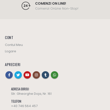
COMENZI ON LINE!
Comenzi OnLine Non-Stop!
CONT
Contul Meu
Logare
APRECIERI
ADRESA BIROU:
Ulei masaj SWEET HARMONY - Yamuna (editie limitata)
Ulei masaj SWEET HARMONY - Yamuna (editie limitata)
Str. Gheorghe Doja, Nr. 161
TELEFON:
137
lei
137
lei
0
out of 5
0
out of 5
+40 746 564 457