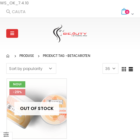
WS_OK_7.4.10
CAUTA
0
PRODUSE
PRODUCT TAG -
BETACAROTEN
NOU!
-29%
OUT OF STOCK