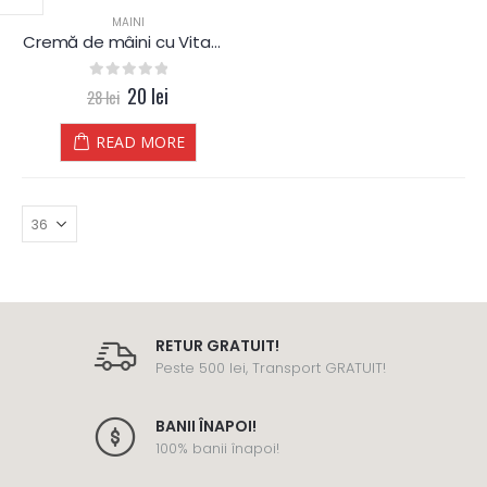
MAINI
Cremă de mâini cu Vitamina A
0
out of 5
20
lei
28
lei
READ MORE
RETUR GRATUIT!
Peste 500 lei, Transport GRATUIT!
BANII ÎNAPOI!
100% banii înapoi!