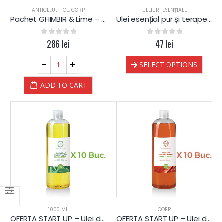
ANTICELULITICE
,
CORP
ULEIURI ESENȚIALE
Pachet GHIMBIR & Lime – Yamuna
Ulei esențial pur și terapeutic de Fenicul
0
out of 5
286
lei
0
out of 5
47
lei
SELECT OPTIONS
ADD TO CART
1000 ML
CORP
OFERTA START UP – Ulei de masaj cu ALOE VERA – PLANTE – Yamuna – 1.000 ML
OFERTA START UP – Ulei de masaj Anticelulitic cu Paprika PLANTE – Yamuna – 1.000 ML