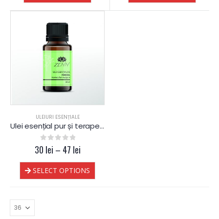
ULEIURI ESENȚIALE
Ulei esențial pur și terapeutic de Fenicul
30
0
out of 5
lei
–
47
lei
SELECT OPTIONS