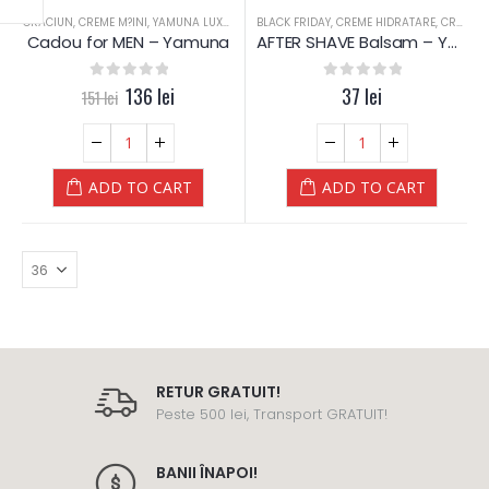
CRACIUN
,
CREME M?INI
,
YAMUNA LUXURY
BLACK FRIDAY
,
CREME HIDRATARE
,
CREME SPECIALE
Cadou for MEN – Yamuna
AFTER SHAVE Balsam – Yamuna
0
out of 5
136
lei
0
out of 5
37
lei
151
lei
ADD TO CART
ADD TO CART
RETUR GRATUIT!
Peste 500 lei, Transport GRATUIT!
BANII ÎNAPOI!