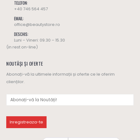
TELEFON:
+40 746 564 457
EMAIL:
office@beautystore.ro
DESCHIS:
Luni – Vineri: 09.30 – 15.30
(in rest on-line)
NOUTĂȘI ȘI OFERTE
Abonați-vă la ultimele informații și oferte ce le oferim
clienților.
Ulei masaj SWEET HARMONY - Yamuna (editie limitata)
Ulei masaj SWEET HARMONY - Yamuna (editie limitata)
137
lei
137
lei
0
out of 5
0
out of 5