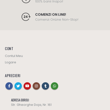
100% banii înapoi!
COMENZI ON LINE!
Comenzi OnLine Non-Stop!
CONT
Contul Meu
Logare
APRECIERI
ADRESA BIROU:
Str. Gheorghe Doja, Nr. 161