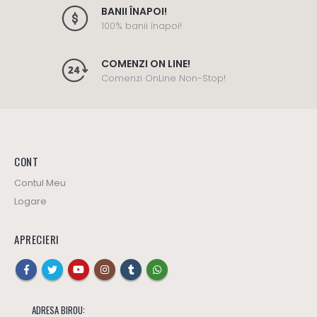
BANII ÎNAPOI!
100% banii înapoi!
COMENZI ON LINE!
Comenzi OnLine Non-Stop!
CONT
Contul Meu
Logare
APRECIERI
ADRESA BIROU: