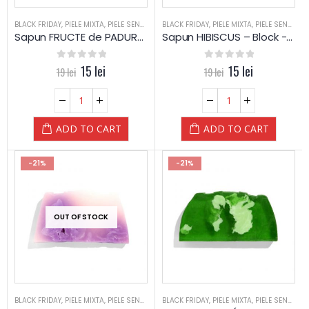
BLACK FRIDAY
,
PIELE MIXTA
,
PIELE SENSIBILA
,
BLACK FRIDAY
PIELE USCATA
,
,
PIELE MIXTA
REDUCERI
,
SAPUN
,
PIELE SENSIBILA
,
SAPUN
,
Sapun FRUCTE de PADURE – Block -prelucrat manual – Yamuna
Sapun HIBISCUS – Block -prelucrat manual – Yamuna
0
out of 5
15
lei
0
out of 5
15
lei
19
lei
19
lei
ADD TO CART
ADD TO CART
-21%
-21%
OUT OF STOCK
BLACK FRIDAY
,
PIELE MIXTA
,
PIELE SENSIBILA
,
BLACK FRIDAY
PIELE USCATA
,
,
PIELE MIXTA
REDUCERI
,
SAPUN
,
PIELE SENSIBILA
,
SAPUN
,