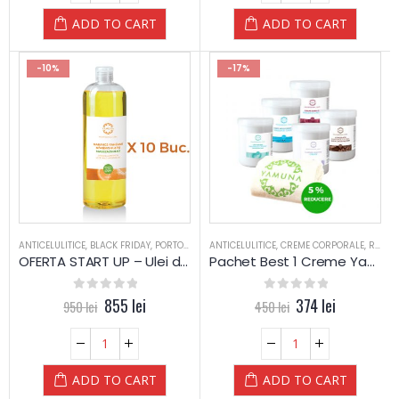
ADD TO CART
ADD TO CART
-10%
-17%
ANTICELULITICE
,
BLACK FRIDAY
,
PORTOCALE / SCORTISOARA
ANTICELULITICE
,
,
CREME CORPORALE
REDUCERI
,
RELAXARE
,
REDUCERI
,
STA
OFERTA START UP – Ulei de masaj cu Portocale si Scortisoara PLANTE – Yamuna – 1.000 ml
Pachet Best 1 Creme Yamuna, 1 L si prosop Yamuna
0
out of 5
855
lei
0
out of 5
374
lei
950
lei
450
lei
ADD TO CART
ADD TO CART