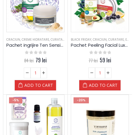
CRACIUN
,
CREME HIDRATARE
,
CURATARE
,
EXFOLIERE
BLACK FRIDAY
,
PIELE MIXTA
,
CRACIUN
,
PIELE SENSIBILA
,
CURATARE
,
EXFOLIERE
,
PIEL
Pachet ingrijire Ten Sensibil si Normal – Yamuna
Pachet Peeling Facial Luxury cu Avocado si Acid din Fructe – Yamuna
0
out of 5
79
lei
0
out of 5
59
lei
84
lei
77
lei
ADD TO CART
ADD TO CART
-5%
-20%