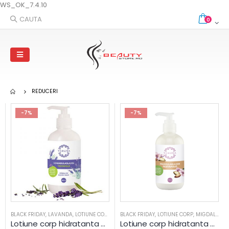
WS_OK_7.4.10
CAUTA
0
REDUCERI
-7%
-7%
BLACK FRIDAY
,
LAVANDA
,
LOTIUNE CORP
,
PIELE MIXTA
BLACK FRIDAY
,
PIELE SENSIBILA
,
LOTIUNE CORP
,
PIELE USCATA
,
MIGDALE
,
PIE
,
R
Lotiune corp hidratanta cu ulei de Lavanda – YAMUNA
Lotiune corp hidratanta cu ulei de MIGDALE – YAMUNA