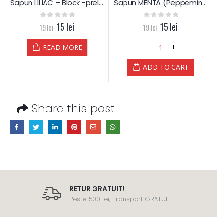
Sapun LILIAC – Block -prelucrat manual – Yamuna
Sapun MENTA (Peppemint) – Block -prelucrat manual – Yamuna
0
out of 5
15
lei
0
out of 5
15
lei
19
lei
19
lei
READ MORE
ADD TO CART
Share this post
RETUR GRATUIT!
Peste 500 lei, Transport GRATUIT!