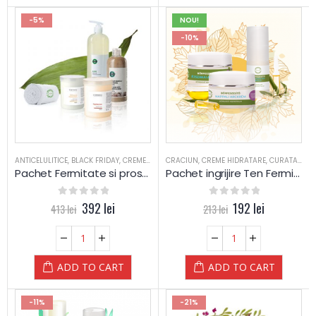
-5%
NOU!
-10%
ANTICELULITICE
,
BLACK FRIDAY
,
CREME CORPORALE
CRACIUN
,
EXFOLIERE
,
CREME HIDRATARE
,
GEL CORPORAL
,
CURATARE
,
MIGDAL
,
E
Pachet Fermitate si prosop Yamuna
Pachet ingrijire Ten Fermitate – Yamuna
0
out of 5
392
lei
0
out of 5
192
lei
413
lei
213
lei
ADD TO CART
ADD TO CART
-11%
-21%