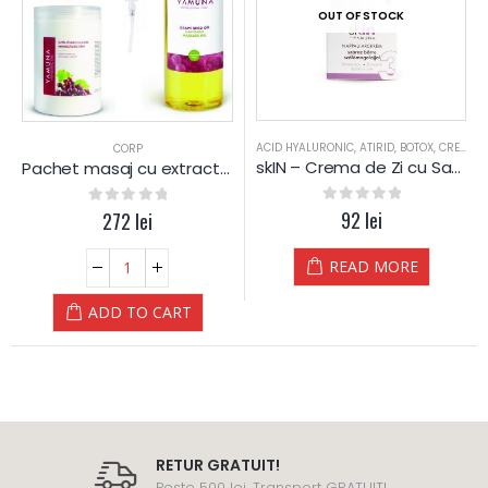
OUT OF STOCK
ACID HYALURONIC
,
ATIRID
,
BOTOX
,
CREME HIDRATARE
ODUSE
,
ACID HYALURONIC
CORP
skIN – Crema de Zi cu Samburi de Struguri (ten uscat)
Pachet masaj cu extract de SAMBURI de STRUGURI – Yamuna
0
out of 5
92
lei
0
out of 5
272
lei
READ MORE
ADD TO CART
RETUR GRATUIT!
Peste 500 lei, Transport GRATUIT!