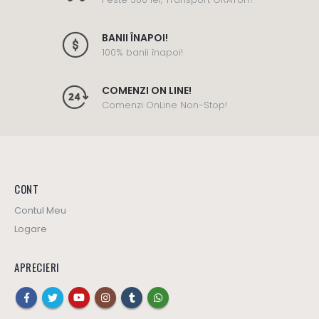
BANII ÎNAPOI!
100% banii înapoi!
COMENZI ON LINE!
Comenzi OnLine Non-Stop!
CONT
Contul Meu
Logare
APRECIERI