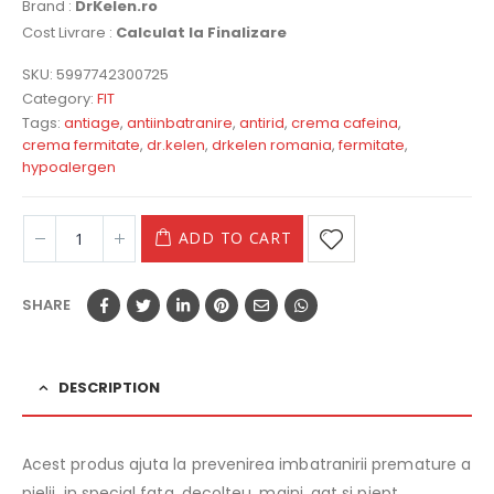
Brand :
DrKelen.ro
Cost Livrare :
Calculat la Finalizare
SKU:
5997742300725
Category:
FIT
Tags:
antiage
,
antiinbatranire
,
antirid
,
crema cafeina
,
crema fermitate
,
dr.kelen
,
drkelen romania
,
fermitate
,
hypoalergen
ADD TO CART
SHARE
DESCRIPTION
Acest produs ajuta la prevenirea imbatranirii premature a
pielii, in special fata, decolteu, maini, gat si piept.