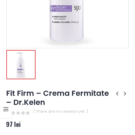
Fit Firm – Crema Fermitate
– Dr.Kelen
( There are no reviews yet. )
0
out of 5
97
lei