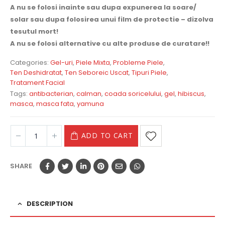
A nu se folosi inainte sau dupa expunerea la soare/
solar sau dupa folosirea unui film de protectie – dizolva
tesutul mort!
A nu se folosi alternative cu alte produse de curatare!!
Categories:
Gel-uri
,
Piele Mixta
,
Probleme Piele
,
Ten Deshidratat
,
Ten Seboreic Uscat
,
Tipuri Piele
,
Tratament Facial
Tags:
antibacterian
,
calman
,
coada soricelului
,
gel
,
hibiscus
,
masca
,
masca fata
,
yamuna
ADD TO CART
SHARE
DESCRIPTION