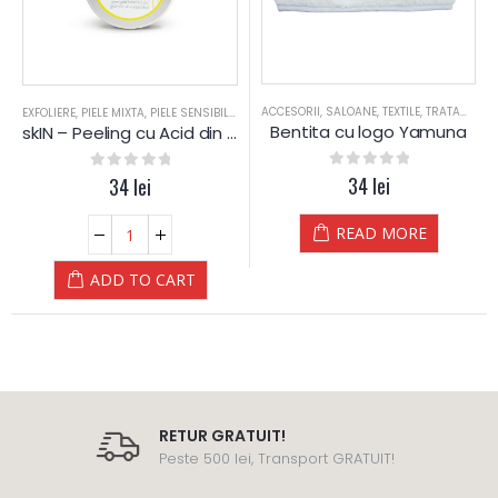
ACCESORII
,
SALOANE
,
TEXTILE
,
TRATAMENT CORPORAL
,
PROBLEME PIELE
EXFOLIERE
,
PIELE MIXTA
,
SKIN
,
TEN DESHIDRATAT
,
PIELE SENSIBILA
,
TEN SEBOREIC GRAS
,
PIELE USCATA
,
SKIN
,
TEN SEBOREIC USCAT
,
TEN DESHIDRATAT
,
TEN SE
,
TRAT
Bentita cu logo Yamuna
skIN – Peeling cu Acid din Fructe – Yamuna
0
out of 5
34
lei
0
out of 5
34
lei
READ MORE
ADD TO CART
RETUR GRATUIT!
Peste 500 lei, Transport GRATUIT!