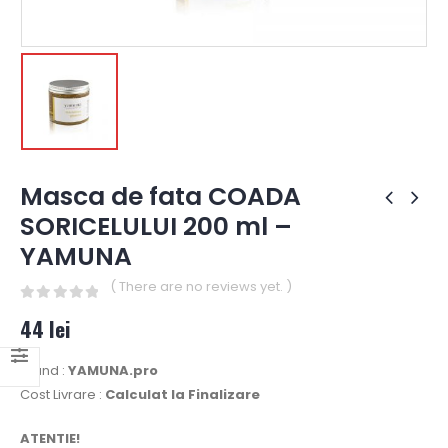
Masca de fata COADA
SORICELULUI 200 ml –
YAMUNA
( There are no reviews yet. )
0
out of 5
44
lei
Brand :
YAMUNA.pro
Cost Livrare :
Calculat la Finalizare
ATENTIE!