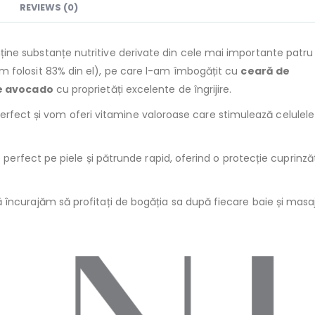
REVIEWS (0)
nține substanțe nutritive derivate din cele mai importante patru
 folosit 83% din el), pe care l-am îmbogățit cu
ceară de
de avocado
cu proprietăți excelente de îngrijire.
a perfect și vom oferi vitamine valoroase care stimulează celulele
 perfect pe piele și pătrunde rapid, oferind o protecție cuprinzăt
încurajăm să profitați de bogăția sa după fiecare baie și masaj