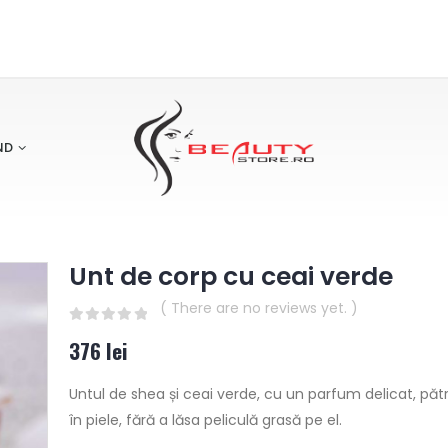
ND
Unt de corp cu ceai verde
( There are no reviews yet. )
0
out of 5
376
lei
Untul de shea și ceai verde, cu un parfum delicat, pă
în piele, fără a lăsa peliculă grasă pe el.