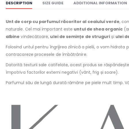
DESCRIPTION
SIZE GUIDE
ADDITIONAL INFORMATION
Unt de corp cu parfumul răcoritor al ceaiului verde
, co
naturale. Cel mai important este
untul de shea organic
(am
albine
vindecătoare,
ulei de semințe de struguri
și
ulei 
Folosind untul pentru îngrijirea zilnică a pielii, o vom hidrat
contracareze procesele de îmbătrânire.
Datorită texturii sale catifelate, acest produs se răspândește
împotriva factorilor externi negativi (vânt, frig și soare).
Parfumul său de lungă durată rămâne pe piele mult timp. Vă 