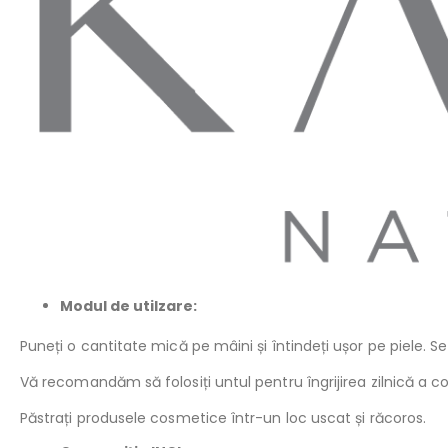
Modul de utilzare:
Puneți o cantitate mică pe mâini și întindeți ușor pe piele. 
Vă recomandăm să folosiți untul pentru îngrijirea zilnică a c
Păstrați produsele cosmetice într-un loc uscat și răcoros.