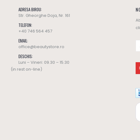
NO
ADRESA BIROU:
Str. Gheorghe Doja, Nr. 161
Ab
TELEFON:
cl
+40 746 564 457
EMAIL:
office@beautystore.ro
DESCHIS:
Luni – Vineri: 09.30 – 15.30
(in rest on-line)