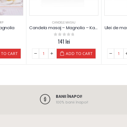
RP
CANDELE MASAJ
agnolia
Candela masaj – Magnolia – Kanu Nature – 200 g
Ulei de ma
0
out of 5
141
lei
 TO CART
ADD TO CART
BANII ÎNAPOI!
100% banii înapoi!