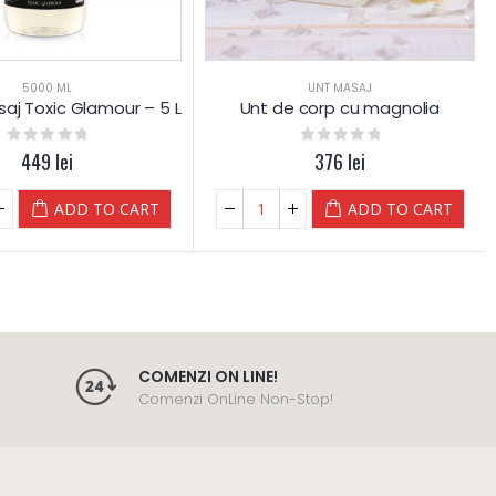
5000 ML
UNT MASAJ
saj Toxic Glamour – 5 L
Unt de corp cu magnolia
0
out of 5
449
lei
0
out of 5
376
lei
ADD TO CART
ADD TO CART
COMENZI ON LINE!
Comenzi OnLine Non-Stop!