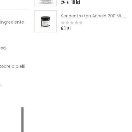
18
lei
0
out of 5
26
lei
Ser pentru ten Acneic 200 ML Yamuna
 ingrediente
60
lei
0
out of 5
 să
oare a pielii
.