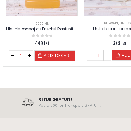
RELAXARE
,
UNT CO
5000 ML
Unt de corp cu m
Ulei de masaj cu Fructul Pasiunii (Maracuja) si Lapte – 5 L
0
out of 5
376
lei
0
out of 5
449
lei
ADD
ADD TO CART
RETUR GRATUIT!
Peste 500 lei, Transport GRATUIT!