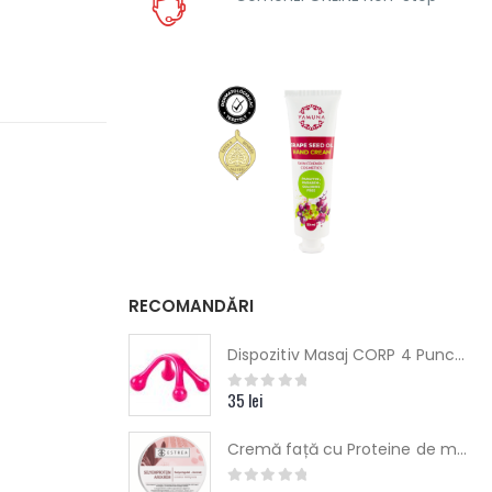
RECOMANDĂRI
Dispozitiv Masaj CORP 4 Puncte - jacknobber
35
lei
0
out of 5
Cremă față cu Proteine de mătase