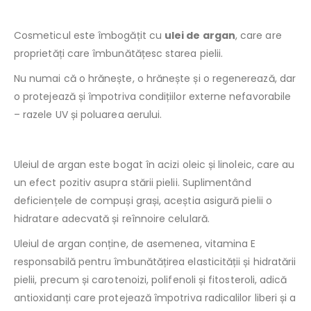
Cosmeticul este îmbogățit cu
ulei de argan
, care are
proprietăți care îmbunătățesc starea pielii.
Nu numai că o hrănește, o hrănește și o regenerează, dar
o protejează și împotriva condițiilor externe nefavorabile
– razele UV și poluarea aerului.
Uleiul de argan este bogat în acizi oleic și linoleic, care au
un efect pozitiv asupra stării pielii. Suplimentând
deficiențele de compuși grași, aceștia asigură pielii o
hidratare adecvată și reînnoire celulară.
Uleiul de argan conține, de asemenea, vitamina E
responsabilă pentru îmbunătățirea elasticității și hidratării
pielii, precum și carotenoizi, polifenoli și fitosteroli, adică
antioxidanți care protejează împotriva radicalilor liberi și a