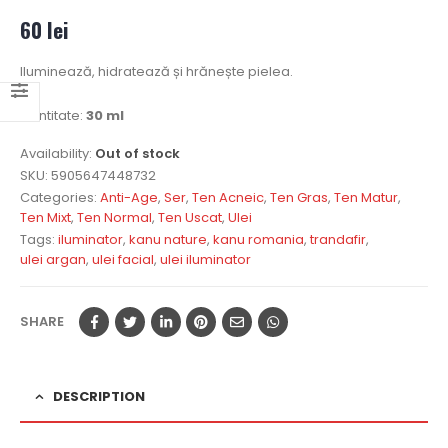
0
out of 5
60
lei
Iluminează, hidratează și hrănește pielea.
Cantitate:
30 ml
Availability:
Out of stock
SKU:
5905647448732
Categories:
Anti-Age
,
Ser
,
Ten Acneic
,
Ten Gras
,
Ten Matur
,
Ten Mixt
,
Ten Normal
,
Ten Uscat
,
Ulei
Tags:
iluminator
,
kanu nature
,
kanu romania
,
trandafir
,
ulei argan
,
ulei facial
,
ulei iluminator
SHARE
DESCRIPTION