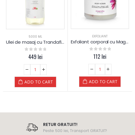
EXFOLIANT
5000 ML
Exfoliant corporal cu Magnolie si Floare de colt
Ulei de masaj cu Trandafiri – 5 L
0
out of 5
112
lei
0
out of 5
449
lei
ADD TO CART
ADD TO CART
RETUR GRATUIT!
Peste 500 lei, Transport GRATUIT!