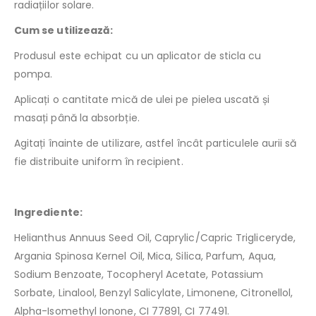
radiațiilor solare.
Cum se utilizează:
Produsul este echipat cu un aplicator de sticla cu
pompa.
Aplicați o cantitate mică de ulei pe pielea uscată și
masați până la absorbție.
Agitați înainte de utilizare, astfel încât particulele aurii să
fie distribuite uniform în recipient.
Ingrediente:
Helianthus Annuus Seed Oil, Caprylic/Capric Trigliceryde,
Argania Spinosa Kernel Oil, Mica, Silica, Parfum, Aqua,
Sodium Benzoate, Tocopheryl Acetate, Potassium
Sorbate, Linalool, Benzyl Salicylate, Limonene, Citronellol,
Alpha-Isomethyl Ionone, CI 77891, CI 77491.