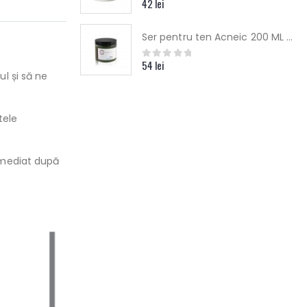
42
lei
0
out of 5
Ser pentru ten Acneic 200 ML Yamuna
54
lei
0
out of 5
l și să ne
tele
imediat după