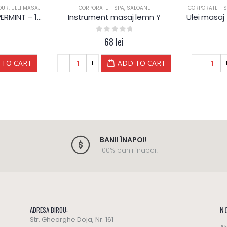
OUR
,
ULEI MASAJ
CORPORATE - SPA
,
SALOANE
CORPORATE - 
Ulei masaj MENTA PEPPERMINT – 1 L – Diamond
Instrument masaj lemn Y
0
out of 5
68
lei
 TO CART
ADD TO CART
BANII ÎNAPOI!
100% banii înapoi!
NO
ADRESA BIROU:
Str. Gheorghe Doja, Nr. 161