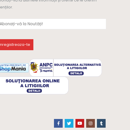
onați-vă la ultimele informații și oferte ce le oferim
ienților.