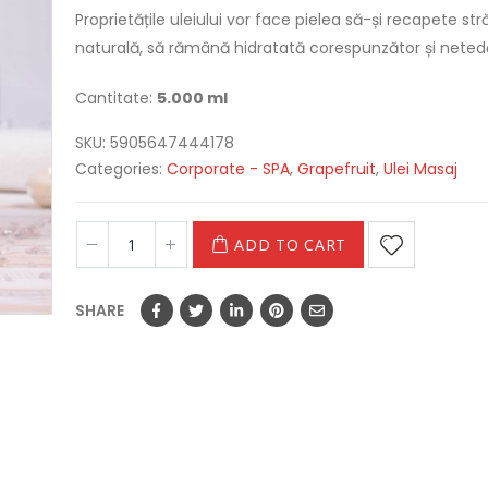
Proprietățile uleiului vor face pielea să-și recapete str
naturală, să rămână hidratată corespunzător și neted
Cantitate:
5.000 ml
SKU:
5905647444178
Categories:
Corporate - SPA
,
Grapefruit
,
Ulei Masaj
ADD TO CART
SHARE