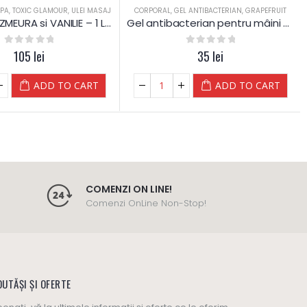
SPA
,
TOXIC GLAMOUR
,
ULEI MASAJ
CORPORAL
,
GEL ANTIBACTERIAN
,
GRAPEFRUIT
Ulei masaj ZMEURA si VANILIE – 1 L – Diamond
Gel antibacterian pentru mâini cu grapefruit cu guarana
0
out of 5
105
lei
0
out of 5
35
lei
ADD TO CART
ADD TO CART
COMENZI ON LINE!
Comenzi OnLine Non-Stop!
UTĂȘI ȘI OFERTE