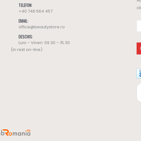
Ab
TELEFON:
cl
+40 746 564 457
EMAIL:
office@beautystore.ro
DESCHIS:
Luni – Vineri: 09.30 – 15.30
(in rest on-line)