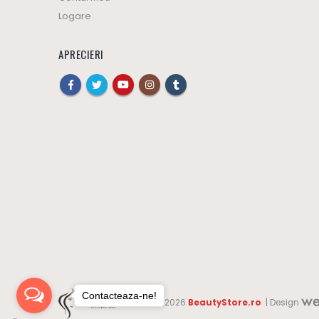
Logare
APRECIERI
Contacteaza-ne!
© 2019-2026
BeautyStore.ro
| Design