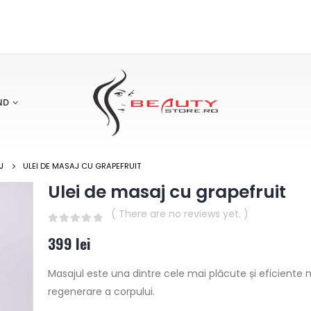
ND
J
ULEI DE MASAJ CU GRAPEFRUIT
Ulei de masaj cu grapefruit
( There are no reviews yet. )
0
out of 5
399
lei
Masajul este una dintre cele mai plăcute și eficiente
regenerare a corpului.