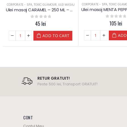
CORPORATE - SPA
,
TOXIC GLAM
CORPORATE - SPA
,
TOXIC GLAMOUR
,
ULEI MASAJ
Ulei masaj CARAMEL – 250 ML – Diamond
0
out of 5
105
lei
0
out of 5
45
lei
ADD
ADD TO CART
RETUR GRATUIT!
Peste 500 lei, Transport GRATUIT!
CONT
Contul Meu