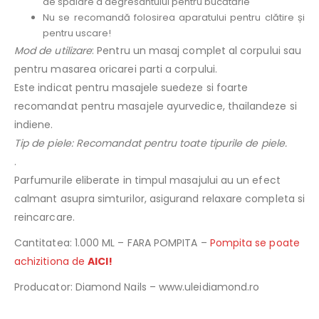
de spălare a degresantului pentru bucătărie
Nu se recomandă folosirea aparatului pentru clătire și
pentru uscare!
Mod de utilizare
: Pentru un masaj complet al corpului sau
pentru masarea oricarei parti a corpului.
Este indicat pentru masajele suedeze si foarte
recomandat pentru masajele ayurvedice, thailandeze si
indiene.
Tip de piele: Recomandat pentru toate tipurile de piele.
.
Parfumurile eliberate in timpul masajului au un efect
calmant asupra simturilor, asigurand relaxare completa si
reincarcare.
Cantitatea: 1.000 ML – FARA POMPITA –
Pompita se poate
achizitiona de
AICI!
Producator: Diamond Nails – www.uleidiamond.ro