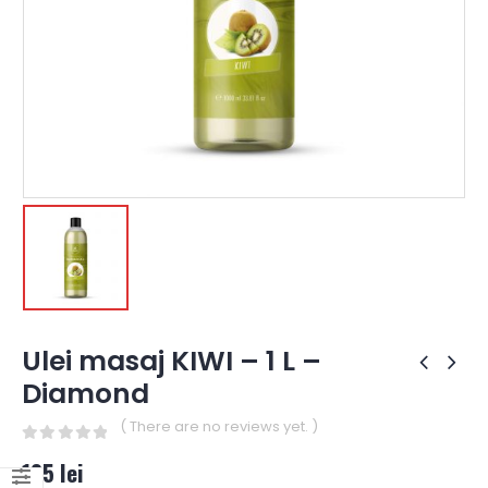
Ulei masaj KIWI – 1 L –
Diamond
( There are no reviews yet. )
0
out of 5
105
lei