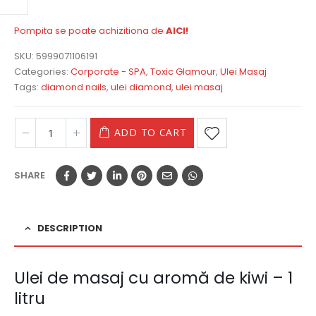
Brand:
uleidiamond.ro
Livrare:
Calculat la Finalizare!
Pompita se poate achizitiona de
AICI!
SKU:
5999071106191
Categories:
Corporate - SPA
,
Toxic Glamour
,
Ulei Masaj
Tags:
diamond nails
,
ulei diamond
,
ulei masaj
ADD TO CART
SHARE
DESCRIPTION
Ulei de masaj cu aromă de kiwi – 1
litru