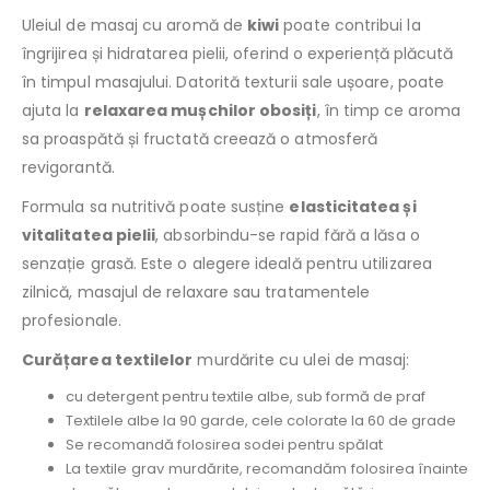
Uleiul de masaj cu aromă de
kiwi
poate contribui la
îngrijirea și hidratarea pielii, oferind o experiență plăcută
în timpul masajului. Datorită texturii sale ușoare, poate
ajuta la
relaxarea mușchilor obosiți
, în timp ce aroma
sa proaspătă și fructată creează o atmosferă
revigorantă.
Formula sa nutritivă poate susține
elasticitatea și
vitalitatea pielii
, absorbindu-se rapid fără a lăsa o
senzație grasă. Este o alegere ideală pentru utilizarea
zilnică, masajul de relaxare sau tratamentele
profesionale.
Curățarea textilelor
murdărite cu ulei de masaj:
cu detergent pentru textile albe, sub formă de praf
Textilele albe la 90 garde, cele colorate la 60 de grade
Se recomandă folosirea sodei pentru spălat
La textile grav murdărite, recomandăm folosirea înainte