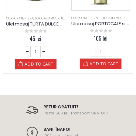
CORPORATE - SPA
,
TOXIC GLAMOUR
,
ULEI 
CORPORATE - SPA
,
TOXIC GLAMOUR
,
ULEI MASAJ
Ulei masaj PORTOCALE si SCORTISOARA – 1 L – Diamond
Ulei masaj TURTA DULCE – 250 ML – Diamond
0
out of 5
105
lei
0
out of 5
45
lei
ADD TO CART
ADD TO CART
RETUR GRATUIT!
Peste 500 lei, Transport GRATUIT!
BANII ÎNAPOI!
100% banii înapoi!