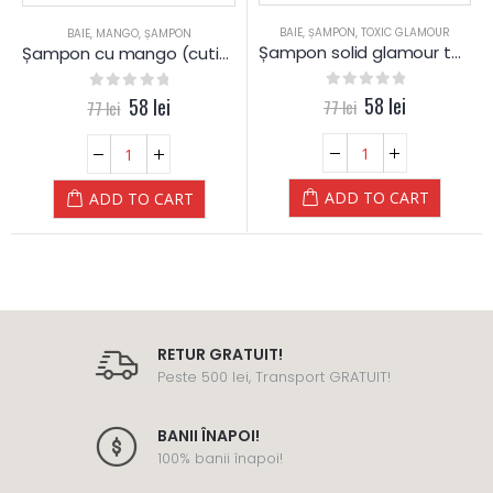
BAIE
,
ȘAMPON
,
TOXIC GLAMOUR
BAIE
,
MANGO
,
ȘAMPON
Șampon solid glamour toxic (cutie de metal)
Șampon cu mango (cutie de metal)
0
out of 5
58
lei
0
out of 5
58
lei
77
lei
77
lei
ADD TO CART
ADD TO CART
RETUR GRATUIT!
Peste 500 lei, Transport GRATUIT!
BANII ÎNAPOI!
100% banii înapoi!