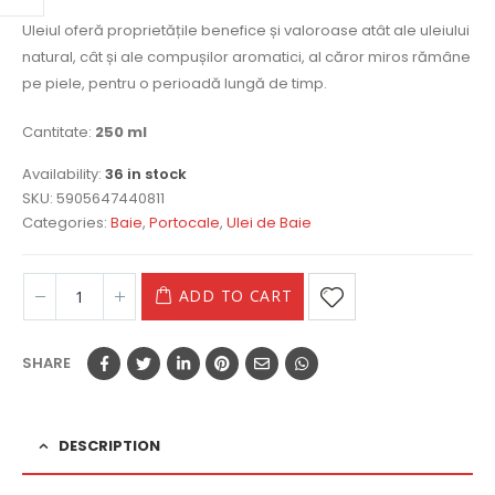
Uleiul oferă proprietățile benefice și valoroase atât ale uleiului
natural, cât și ale compușilor aromatici, al căror miros rămâne
pe piele, pentru o perioadă lungă de timp.
Cantitate:
250 ml
Availability:
36 in stock
SKU:
5905647440811
Categories:
Baie
,
Portocale
,
Ulei de Baie
ADD TO CART
SHARE
DESCRIPTION