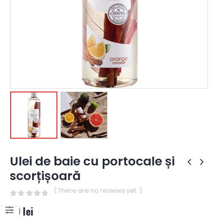
Ulei de baie cu portocale și
scorțișoară
( There are no reviews yet. )
0
out of 5
50
lei