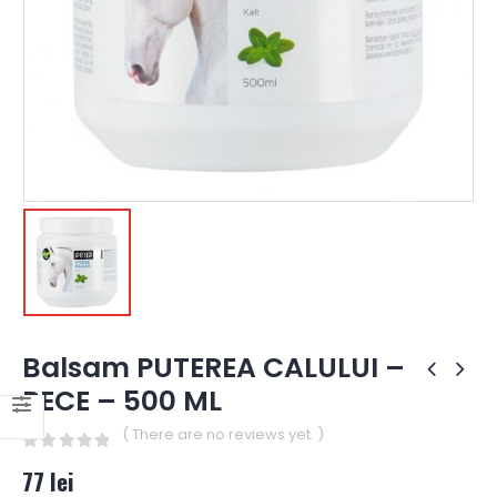
Balsam PUTEREA CALULUI –
RECE – 500 ML
( There are no reviews yet. )
0
out of 5
77
lei