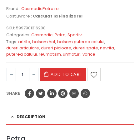
Brand :
CosmedicPetra.ro
Cost Livrare :
Calculat la Finalizare!
SKU:
5997901316208
Categories:
Cosmedic-Petra
,
Sportivi
Tags:
artrita
,
balsam hot
,
balsam puterea calului
,
dureri articulare
,
dureri picioare
,
dureri spate
,
nevrita
,
puterea calului
,
reumatism
,
umflaturi
,
varice
ADD TO CART
SHARE
DESCRIPTION
Petra