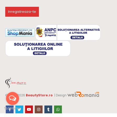
© 2019-2026
BeautyStore.ro
| Design