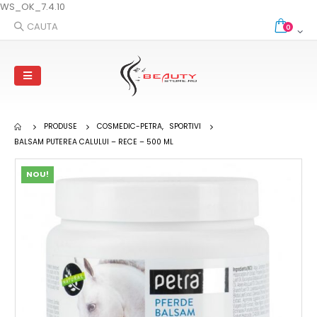
WS_OK_7.4.10
CAUTA
0
PRODUSE
COSMEDIC-PETRA
,
SPORTIVI
BALSAM PUTEREA CALULUI – RECE – 500 ML
NOU!