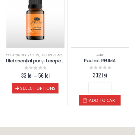
CORP
COLECȚIA DE CRĂCIUN
,
ULEIURI ESENȚIALE
,
ULEIURI PENTRU SAUNA
Pachet REUMA
Ulei esențial pur și terapeutic de Mandarină
0
out of 5
332
lei
33
0
out of 5
lei
–
56
lei
SELECT OPTIONS
ADD TO CART