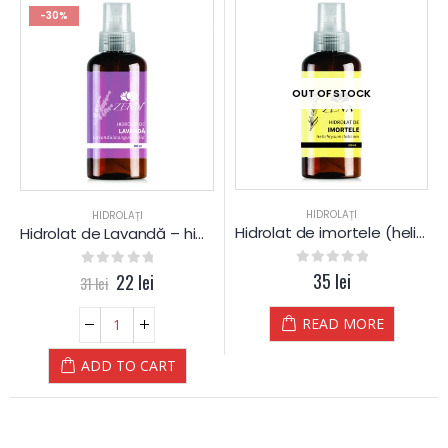
-30%
OUT OF STOCK
HIDROLAȚI
HIDROLAȚI
Hidrolat de imortele (helichrysum) – apă florală – hidrosol
Hidrolat de Lavandă – hidrosol – apă florală
0
out of 5
35
lei
0
out of 5
22
lei
31
lei
READ MORE
ADD TO CART