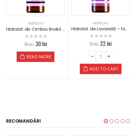
HIDROLAȚI
HIDROLAȚI
Hidrolat de Lavandă – hidrosol – apă florală
Hidrolat de Cimbru linalol – apă florală – hidrosol
0
out of 5
22
lei
0
out of 5
30
lei
31
lei
35
lei
READ MORE
ADD TO CART
RECOMANDĂRI