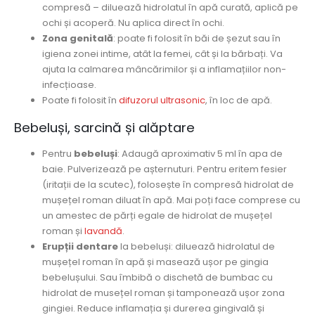
compresă – diluează hidrolatul în apă curată, aplică pe
ochi și acoperă. Nu aplica direct în ochi.
Zona genitală
: poate fi folosit în băi de șezut sau în
igiena zonei intime, atât la femei, cât și la bărbați. Va
ajuta la calmarea mâncărimilor și a inflamațiilor non-
infecțioase.
Poate fi folosit în
difuzorul ultrasonic
, în loc de apă.
Bebeluși, sarcină și alăptare
Pentru
bebeluși
: Adaugă aproximativ 5 ml în apa de
baie. Pulverizează pe așternuturi. Pentru eritem fesier
(iritații de la scutec), folosește în compresă hidrolat de
mușețel roman diluat în apă. Mai poți face comprese cu
un amestec de părți egale de hidrolat de mușețel
roman și
lavandă
.
Erupții dentare
la bebeluși: diluează hidrolatul de
mușețel roman în apă și masează ușor pe gingia
bebelușului. Sau îmbibă o dischetă de bumbac cu
hidrolat de musețel roman și tamponează ușor zona
gingiei. Reduce inflamația și durerea gingivală și