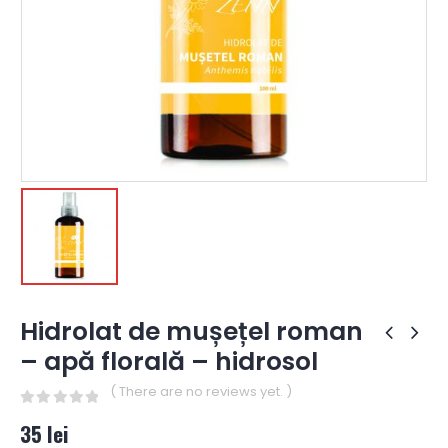
Hidrolat de mușețel roman
– apă florală – hidrosol
( There are no reviews yet. )
0
out of 5
35
lei