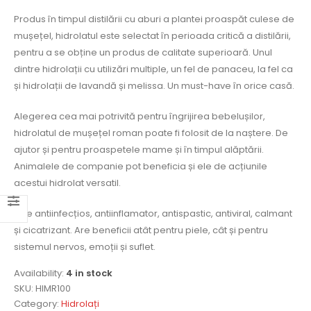
Produs în timpul distilării cu aburi a plantei proaspăt culese de
mușețel, hidrolatul este selectat în perioada critică a distilării,
pentru a se obține un produs de calitate superioară. Unul
dintre hidrolații cu utilizări multiple, un fel de panaceu, la fel ca
și hidrolații de lavandă și melissa. Un must-have în orice casă.
Alegerea cea mai potrivită pentru îngrijirea bebelușilor,
hidrolatul de mușețel roman poate fi folosit de la naștere. De
ajutor și pentru proaspetele mame și în timpul alăptării.
Animalele de companie pot beneficia și ele de acțiunile
acestui hidrolat versatil.
Este antiinfecțios, antiinflamator, antispastic, antiviral, calmant
și cicatrizant. Are beneficii atât pentru piele, cât și pentru
sistemul nervos, emoții și suflet.
Availability:
4 in stock
SKU:
HIMR100
Category:
Hidrolați