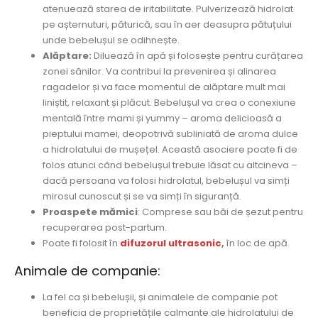
atenuează starea de iritabilitate. Pulverizează hidrolat
pe așternuturi, păturică, sau în aer deasupra pătuțului
unde bebelușul se odihnește.
Alăptare:
Diluează în apă și folosește pentru curățarea
zonei sânilor. Va contribui la prevenirea și alinarea
ragadelor și va face momentul de alăptare mult mai
liniștit, relaxant și plăcut. Bebelușul va crea o conexiune
mentală între mami și yummy – aroma delicioasă a
pieptului mamei, deopotrivă subliniată de aroma dulce
a hidrolatului de mușețel. Această asociere poate fi de
folos atunci când bebelușul trebuie lăsat cu altcineva –
dacă persoana va folosi hidrolatul, bebelușul va simți
mirosul cunoscut și se va simți în siguranță.
Proaspete mămici
: Comprese sau băi de șezut pentru
recuperarea post-partum.
Poate fi folosit în
difuzorul ultrasonic
,
în loc de apă.
Animale de companie:
La fel ca și bebelușii, și animalele de companie pot
beneficia de proprietățile calmante ale hidrolatului de