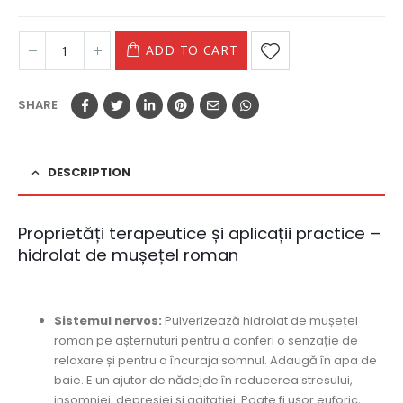
ADD TO CART
SHARE
DESCRIPTION
Proprietăți terapeutice
și aplicații practice –
hidrolat de mușețel roman
hidrolat de mușețel roman
Sistemul nervos:
Pulverizează hidrolat de mușețel
roman pe așternuturi pentru a conferi o senzație de
relaxare și pentru a încuraja somnul. Adaugă în apa de
baie. E un ajutor de nădejde în reducerea stresului,
insomniei, depresiei și agitației. Poate fi ușor euforic,