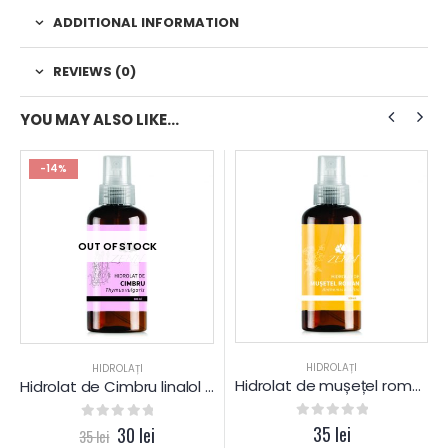
ADDITIONAL INFORMATION
REVIEWS (0)
YOU MAY ALSO LIKE…
-14%
OUT OF STOCK
HIDROLAȚI
HIDROLAȚI
Hidrolat de mușețel roman – apă florală – hidrosol
Hidrolat de Cimbru linalol – apă florală – hidrosol
0
out of 5
35
lei
0
out of 5
30
lei
35
lei