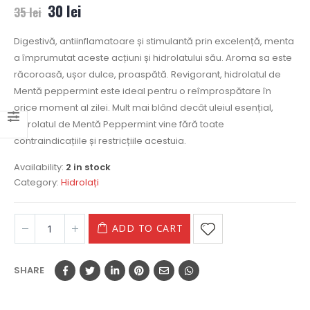
30
lei
35
lei
Digestivă, antiinflamatoare și stimulantă prin excelență, menta
a împrumutat aceste acțiuni și hidrolatului său. Aroma sa este
răcoroasă, ușor dulce, proaspătă. Revigorant, hidrolatul de
Mentă peppermint este ideal pentru o reîmprospătare în
orice moment al zilei. Mult mai blând decât uleiul esențial,
hidrolatul de Mentă Peppermint vine fără toate
contraindicațiile și restricțiile acestuia.
Availability:
2 in stock
Category:
Hidrolați
ADD TO CART
SHARE