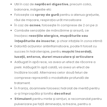
Util în caz de
neplăceri digestive
, precum colici,
balonare, indigestie etc
Folosește ca
spray de gură
pentru a atenua grețurile,
răul de mișcare, respirația urât mirositoare
În caz de
acnee
, folosește în comprese de 2 ori pe zi
Combate senzațiile de mâncărime și arsură, ce
însoțesc
reacțiile alergice, mușcăturile sau
înțepăturile de insecte
r, și chiar iritațiile în zona intimă
Datorită acțiunilor antiinflamatoare, poate fi folosit cu
succes în hidroterapie, pentru
mușchi încordați,
luxații, entorse, dureri musculare și articulare
Adăugat în apă rece, va avea un efect de răcorire a
pielii. Adăugat în apă caldă, va avea un efect de
încălzire locală. Alternarea celor două feluri de
comprese reprezintă o modalitate profundă de
tratament.
În Franța, doamnele folosesc hidrolat de mentă pentru
a-și împrospăta și tonifia
decolteul
.
Stimulant
pentru minte și simțuri, e recomandat pentru
pulverizare pe față dimineața, la trezire, pentru a