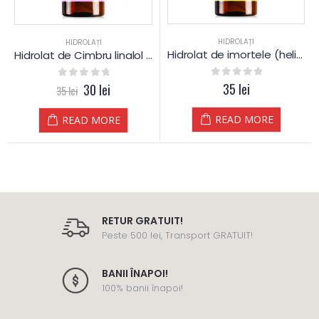
HIDROLAȚI
HIDROLAȚI
Hidrolat de imortele (helichrysum) – apă florală – hidrosol
Hidrolat de Cimbru linalol – apă florală – hidrosol
0
out of 5
35
lei
0
out of 5
30
lei
35
lei
READ MORE
READ MORE
RETUR GRATUIT!
Peste 500 lei, Transport GRATUIT!
BANII ÎNAPOI!
100% banii înapoi!