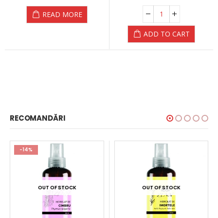
READ MORE
ADD TO CART
RECOMANDĂRI
-14%
OUT OF STOCK
OUT OF STOCK