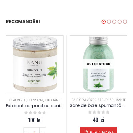
RECOMANDĂRI
OUT OF STOCK
BAIE
,
CEAI VERDE
,
SĂRURI SPUMANTE
CEAI VERDE
,
CORPORAL
,
EXFOLIANT
Sare de baie spumantă de ceai verde
Exfoliant corporal cu ceai verde și mușețel
0
out of 5
40
lei
0
out of 5
100
lei
READ MORE