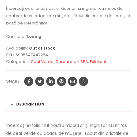
Încercați exfoliantul nostru răcoritor și îngrijitor cu miros de
ceai verde cu adaos de mușețel, făcut din cristale de sare și o
bază de ulei hrănitor!
Cantitate:
1.ooo g
Availability:
Out of stock
SKU:
5905647447254
Categories:
Ceai Verde
,
Corporate - SPA
,
Exfoliant
SHARE
DESCRIPTION
Încercați exfoliantul nostru răcoritor și îngrijitor cu miros
de ceai verde cu adaos de mușețel, făcut din cristale de