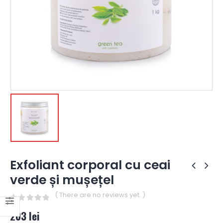
Exfoliant corporal cu ceai
verde și mușețel
( There are no reviews yet. )
0
out of 5
203
lei