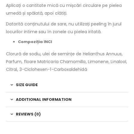
Aplicați o cantitate mică cu mișcări circulare pe pielea
umedă și spălată, apoi clătiți.
Datorită conținutului de sare, nu utilizați peeling în jurul
locurilor intime sau în zonele cu pielea iritată.
Compoziția INCI
Clorură de sodiu, ulei de semințe de Helianthus Annuus,
Parfum, floare Matricaria Chamomilla, Limonene, Linalool,
Citral, 3-Ciclohexen-1-Carboxaldehidă
SIZE GUIDE
ADDITIONAL INFORMATION
REVIEWS (0)