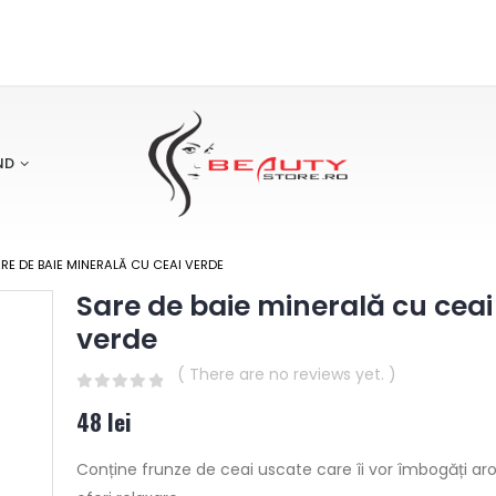
ND
RE DE BAIE MINERALĂ CU CEAI VERDE
Sare de baie minerală cu ceai
verde
( There are no reviews yet. )
0
out of 5
48
lei
Conține frunze de ceai uscate care îi vor îmbogăți ar