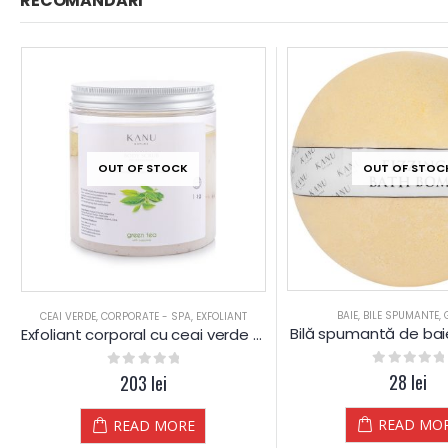
RECOMANDĂRI
OUT OF STOC
OUT OF STOCK
BAIE
,
BILE SPUMANTE
,
CEAI VERDE
,
CORPORATE - SPA
,
EXFOLIANT
Bilă spumantă de bai
Exfoliant corporal cu ceai verde și mușețel
0
out of 5
28
lei
0
out of 5
203
lei
READ MO
READ MORE