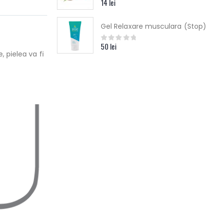
14
lei
0
out of 5
Gel Relaxare musculara (Stop)
50
lei
0
out of 5
 pielea va fi