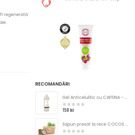
 fi regenerată
ie.
RECOMANDĂRI
Gel Anticelulitic cu CAFEINA - Yamuna
158
lei
0
out of 5
Sapun presat la rece COCOS - Yamuna