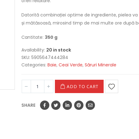
oferi relaxare.
Datorită combinației optime de ingrediente, pielea va
și mătăsoasă, mirosind timp de mai multe ore după ba
Cantitate:
350
g
Availability:
20 in stock
SKU:
5905647444284
Categories:
Baie
,
Ceai Verde
,
Săruri Minerale
ADD TO CART
SHARE