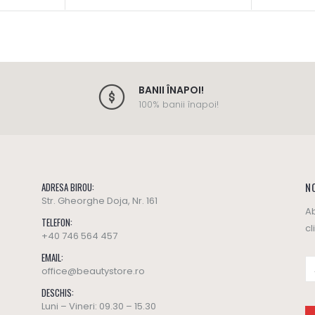
BANII ÎNAPOI!
100% banii înapoi!
NO
ADRESA BIROU:
Str. Gheorghe Doja, Nr. 161
Ab
TELEFON:
cl
+40 746 564 457
EMAIL:
office@beautystore.ro
DESCHIS:
Luni – Vineri: 09.30 – 15.30