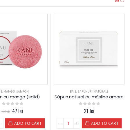
IE
,
MANGO
,
ȘAMPON
BAIE
,
SĂPUNURI NATURALE
 cu mango (solid)
Săpun natural cu măsline amare
0
out of 5
47
lei
0
out of 5
21
lei
63
lei
ADD TO CART
ADD TO CART