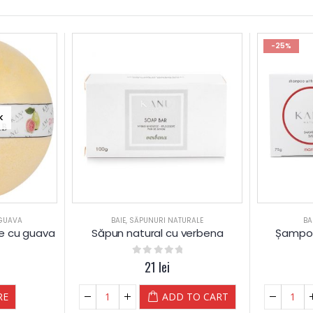
-25%
K
GUAVA
BAIE
,
SĂPUNURI NATURALE
BA
e cu guava
Săpun natural cu verbena
Șampon
0
out of 5
21
lei
RE
ADD TO CART