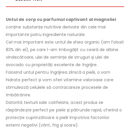
Untul de corp cu parfumul captivant al magnoliei
conține substanțe nutritive derivate din cele mai
importante patru ingrediente naturale.
Cel mai important este untul de shea organic (am folosit
83% din el), pe care l-am îmbogățit cu ceară de albine
vindecătoare, ulei de semințe de struguri și ulei de
avocado cu proprietăți excelente de îngrijire.
Folosind untul pentru îngrijirea zilnică a pielii, o vom
hidrata perfect și vom oferi vitamine valoroase care
stimulează celulele să contracareze procesele de
îmbătrânire.
Datorită texturii sale catifelate, acest produs se
răspândește perfect pe piele și pătrunde rapid, oferind o
protecție cuprinzătoare a pielii împotriva factorilor
externi negativi (vânt, frig și soare).