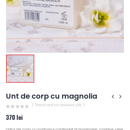
Unt de corp cu magnolia
( There are no reviews yet. )
0
out of 5
370
lei
Untul de corp cu parfumul captivant al magnoliei, conține cele