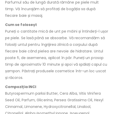
Parfumul său de lungă durată rămâne pe piele mult
timp. Vă încurajăm să profitați de bogăția sa după
fiecare baie și masaj.
Cum se foloseșt
Puneți o cantitate mică de unt pe mâini și întindeți-l ușor
pe piele. Se lasă până se absoarbe. Vă recomandăm să
folosiți untul pentru îngrijirea zilnică a corpului după
fiecare baie când pielea are nevoie de hidratare. Untul
poate fi, de asemenea, aplicat în păr. Puneți un prosop
timp de aproximativ 10 minute și apoi vă spălați capul cu
șampon. Păstrați produsele cosmetice într-un loc uscat
și răcoros.
Compoziția INCI
Butyrospermum parksi Butter, Cera Alba, Vitis Vinifera
Seed Oil, Parfum, Glicerina, Persea Gratissima Oil, Hexyl
Cinnamal, Limonene, Hydroxycitronellal, Linalool,
Citronellol, Alpha-Isomethyl Ionone, Isoeugenol.