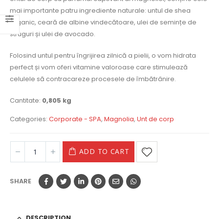
mai importante patru ingrediente naturale: untul de shea
organic, ceară de albine vindecătoare, ulei de semințe de
struguri și ulei de avocado.
Folosind untul pentru îngrijirea zilnică a pielii, o vom hidrata
perfect și vom oferi vitamine valoroase care stimulează
celulele să contracareze procesele de îmbătrânire.
Cantitate
:
0,805 kg
Categories:
Corporate - SPA
,
Magnolia
,
Unt de corp
ADD TO CART
SHARE
DESCRIPTION