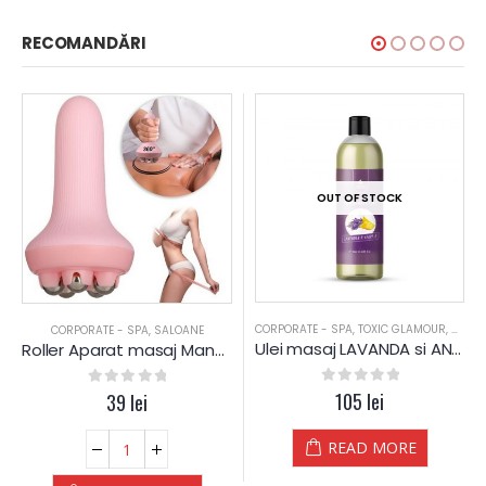
RECOMANDĂRI
OUT OF STOCK
CORPORATE - SPA
,
TOXIC GLAMOUR
,
ULEI 
CORPORATE - SPA
,
SALOANE
Ulei masaj LAVANDA si ANANAS – 1 L – Diamond
Roller Aparat masaj Manual Roz – 5 Bile – Ø 8×14,5 cm
0
out of 5
105
lei
0
out of 5
39
lei
READ MORE