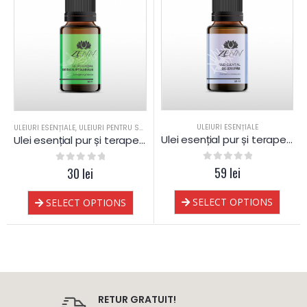
ULEIURI ESENȚIALE
ULEIURI ESENȚIALE
,
ULEIURI PENTRU SAUNA
Ulei esențial pur și terapeutic de Ienupăr
Ulei esențial pur și terapeutic de Eucalipt globulus 60% cineole
0
out of 5
59
lei
0
out of 5
30
lei
SELECT OPTIONS
SELECT OPTIONS
RETUR GRATUIT!