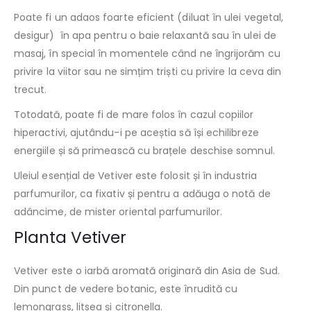
Poate fi un adaos foarte eficient (diluat în ulei vegetal,
desigur) în apa pentru o baie relaxantă sau în ulei de
masaj, în special în momentele când ne îngrijorăm cu
privire la viitor sau ne simțim triști cu privire la ceva din
trecut.
Totodată, poate fi de mare folos în cazul copiilor
hiperactivi, ajutându-i pe aceștia să își echilibreze
energiile și să primească cu brațele deschise somnul.
Uleiul esențial de Vetiver este folosit și în industria
parfumurilor, ca fixativ și pentru a adăuga o notă de
adâncime, de mister oriental parfumurilor.
Planta Vetiver
Vetiver este o iarbă aromată originară din Asia de Sud.
Din punct de vedere botanic, este înrudită cu
lemongrass, litsea și citronella.