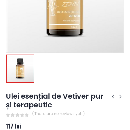
Ulei esențial de Vetiver pur
și terapeutic
( There are no reviews yet. )
0
out of 5
117
lei