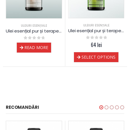
ULEIURI ESENȚIALE
ULEIURI ESENȚIALE
Ulei esențial pur și terapeutic de Chiparos
Ulei esențial pur și terapeutic de Piper Negru
0
out of 5
64
lei
0
out of 5
READ MORE
SELECT OPTIONS
RECOMANDĂRI