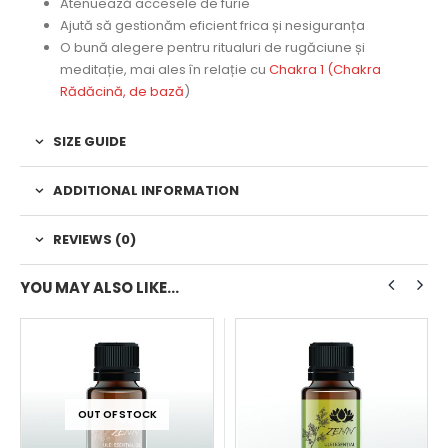
Atenuează accesele de furie
Ajută să gestionăm eficient frica și nesiguranța
O bună alegere pentru ritualuri de rugăciune și
meditație, mai ales în relație cu
Chakra 1 (Chakra
Rădăcină, de bază
)
SIZE GUIDE
ADDITIONAL INFORMATION
REVIEWS (0)
YOU MAY ALSO LIKE…
OUT OF STOCK