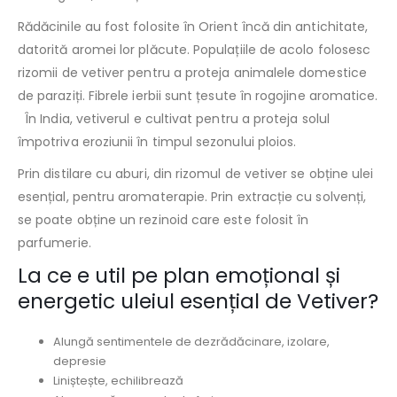
Rădăcinile au fost folosite în Orient încă din antichitate,
datorită aromei lor plăcute. Populațiile de acolo folosesc
rizomii de vetiver pentru a proteja animalele domestice
de paraziți. Fibrele ierbii sunt țesute în rogojine aromatice.
În India, vetiverul e cultivat pentru a proteja solul
împotriva eroziunii în timpul sezonului ploios.
Prin distilare cu aburi, din rizomul de vetiver se obține ulei
esențial, pentru aromaterapie. Prin extracție cu solvenți,
se poate obține un rezinoid care este folosit în
parfumerie.
La ce e util pe plan emoțional și
energetic uleiul esențial de Vetiver?
Alungă sentimentele de dezrădăcinare, izolare,
depresie
Liniștește, echilibrează