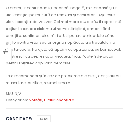
O aromă inconfundabilă, adâncă, bogată, misterioasă și un
ulei esențial pe măsură de relaxant și echilibrant. Așa este
uleiul esențial de Vetiver. Cel mai mare atu al său îl reprezintă
acțiunile asupra sistemului nervos, liniștind, armonizând
emoțiile, sentimentele, trăirile. Util pentru perioadele când
grijile pentru viitor sau energiile neplăcute ale trecutului ne
dau târcoale. Ne ajută să luptăm cu epuizarea, cu burnout-ul,
cu stresul, cu depresia, anxietatea, frica. Poate fi de ajutor
pentru liniștirea copiilor hiperactivi.
Este recomandat și în caz de probleme ale pielii, dar și dureri
musculare, artritice, reumatismale.
SKU:
N/A
Categories:
Noutăți
,
Uleiuri esențiale
CANTITATE
10 ml