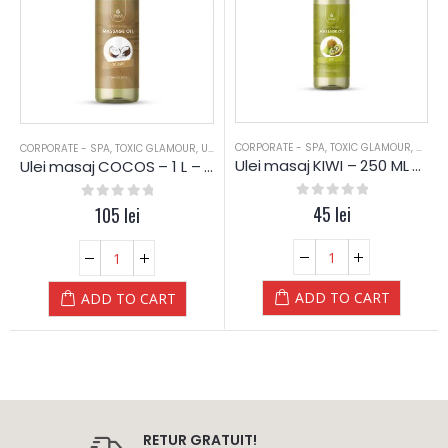
CORPORATE - SPA
,
TOXIC GLAMOUR
,
ULEI 
CORPORATE - SPA
,
TOXIC GLAMOUR
,
ULEI MASAJ
Ulei masaj KIWI – 250 ML – Diamond
Ulei masaj COCOS – 1 L – Diamond
0
out of 5
45
lei
0
out of 5
105
lei
ADD TO CART
ADD TO CART
RETUR GRATUIT!