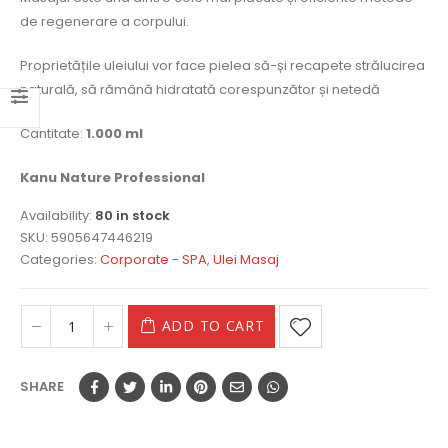
de regenerare a corpului.
Proprietățile uleiului vor face pielea să-și recapete strălucirea
naturală, să rămână hidratată corespunzător și netedă
Cantitate:
1.000 ml
Kanu Nature Professional
Availability:
80 in stock
SKU:
5905647446219
Categories:
Corporate - SPA
,
Ulei Masaj
ADD TO CART
SHARE