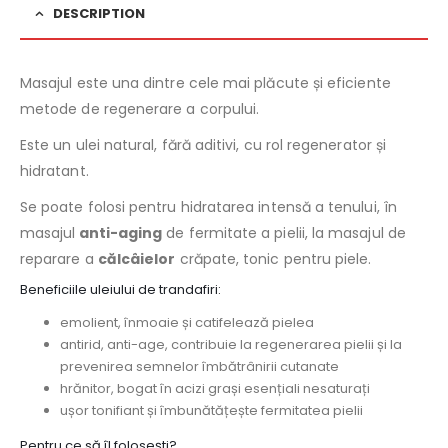
DESCRIPTION
Masajul este una dintre cele mai plăcute și eficiente
metode de regenerare a corpului.
Este un ulei natural, fără aditivi, cu rol regenerator și
hidratant.
Se poate folosi pentru hidratarea intensă a tenului, în
masajul
anti-aging
de fermitate a pielii, la masajul de
reparare a
călcâielor
crăpate, tonic pentru piele.
Beneficiile uleiului de trandafiri:
emolient, înmoaie și catifelează pielea
antirid, anti-age, contribuie la regenerarea pielii și la
prevenirea semnelor îmbătrânirii cutanate
hrănitor, bogat în acizi grași esențiali nesaturați
ușor tonifiant și îmbunătățește fermitatea pielii
Pentru ce să îl folosești?