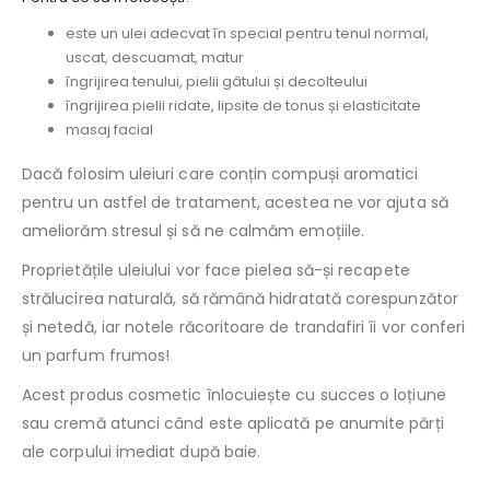
este un ulei adecvat în special pentru tenul normal,
uscat, descuamat, matur
îngrijirea tenului, pielii gâtului și decolteului
îngrijirea pielii ridate, lipsite de tonus și elasticitate
masaj facial
Dacă folosim uleiuri care conțin compuși aromatici
pentru un astfel de tratament, acestea ne vor ajuta să
ameliorăm stresul și să ne calmăm emoțiile.
Proprietățile uleiului vor face pielea să-și recapete
strălucirea naturală, să rămână hidratată corespunzător
și netedă, iar notele răcoritoare de trandafiri îi vor conferi
un parfum frumos!
Acest produs cosmetic înlocuiește cu succes o loțiune
sau cremă atunci când este aplicată pe anumite părți
ale corpului imediat după baie.