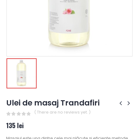
Ulei de masaj Trandafiri
( There are no reviews yet. )
0
out of 5
135
lei
Masajul este una dintre cele mai plăcute și eficiente metode