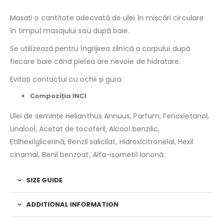
Masați o cantitate adecvată de ulei în mișcări circulare
în timpul masajului sau după baie.
Se utilizează pentru îngrijirea zilnică a corpului după
fiecare baie când pielea are nevoie de hidratare.
Evitați contactul cu ochii și gura.
Compoziția INCI
Ulei de semințe Helianthus Annuus, Parfum, Fenoxietanol,
Linalool, Acetat de tocoferil, Alcool benzilic,
Etilhexilglicerină, Benzil salicilat, Hidroxicitronelal, Hexil
cinamal, Benil benzoat, Alfa-isometil iononă.
SIZE GUIDE
ADDITIONAL INFORMATION