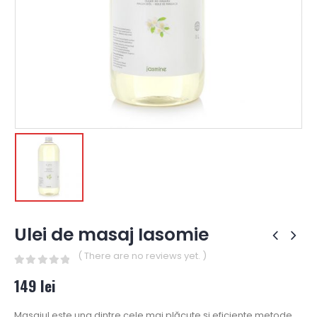
Ulei de masaj Iasomie
( There are no reviews yet. )
0
out of 5
149
lei
Masajul este una dintre cele mai plăcute și eficiente metode