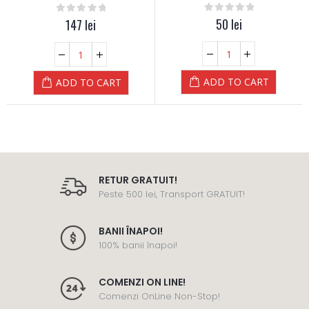
0
out of 5
50
lei
0
out of 5
147
lei
ADD TO CART
ADD TO CART
RETUR GRATUIT!
Peste 500 lei, Transport GRATUIT!
BANII ÎNAPOI!
100% banii înapoi!
COMENZI ON LINE!
Comenzi OnLine Non-Stop!