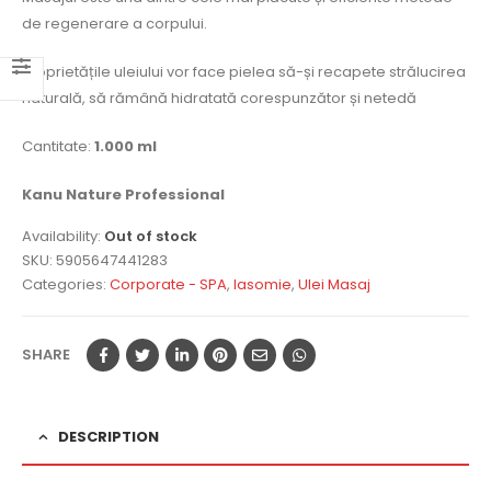
de regenerare a corpului.
Proprietățile uleiului vor face pielea să-și recapete strălucirea
naturală, să rămână hidratată corespunzător și netedă
Cantitate:
1.000 ml
Kanu Nature Professional
Availability:
Out of stock
SKU:
5905647441283
Categories:
Corporate - SPA
,
Iasomie
,
Ulei Masaj
SHARE
DESCRIPTION