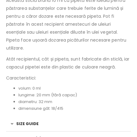
Această sticlă brună 10 ml cu pipetă este ideală pentru
păstrarea substanțelor care trebuie ferite de lumină și
pentru a căror dozare este necesară pipeta. Pot fi
păstrate în acest recipient amestecuri de uleiuri
esențiale sau uleiuri esențiale diluate în ulei vegetal.
Pipeta face ușoară dozarea picăturilor necesare pentru
utilizare.
Atât recipientul, cât și pipeta, sunt fabricate din sticlă, iar
capacul pipetei este din plastic de culoare neagră.
Caracteristici:
volum: 0 ml
lungime: 20 mm (fără capac)
diametru: 32 mm
dimensiune gât: 18/415
SIZE GUIDE