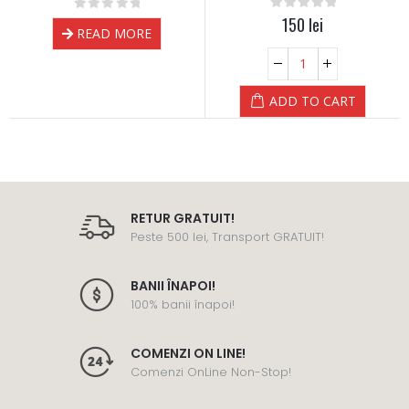
0
out of 5
150
lei
0
out of 5
READ MORE
ADD TO CART
RETUR GRATUIT!
Peste 500 lei, Transport GRATUIT!
BANII ÎNAPOI!
100% banii înapoi!
COMENZI ON LINE!
Comenzi OnLine Non-Stop!