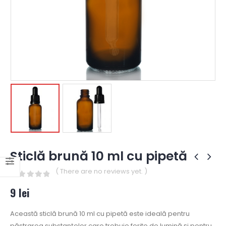
Sticlă brună 10 ml cu pipetă
( There are no reviews yet. )
0
out of 5
9
lei
Această sticlă brună 10 ml cu pipetă este ideală pentru
păstrarea substanțelor care trebuie ferite de lumină și pentru