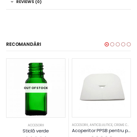
REVIEWS (0)
RECOMANDĂRI
OUT OF STOCK
ACCESORII
,
ANTICELULITICE
,
CREME CORPORALE
ACCESORII
Acoperitor PPSB pentru protectia zonei capului la masa de masaj 30 x 30 cm
Sticlă verde