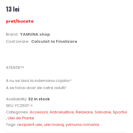
0
out of 5
13
lei
pret/bucata
Brand :
YAMUNA.shop
Cost Livrare :
Calculat la Finalizare
ATENTIE!!!
A nu se lasa la indemana copiilor!
A se folosi doar de catre adulti!
Availability:
32 in stock
SKU:
FC250T-1
Categories:
Accesorii
,
Anticelulitice
,
Relaxare
,
Saloane
,
Sportivi
,
Ulei de Plante
Tags:
recipient ulei
,
ulei masaj
,
yamuna romania