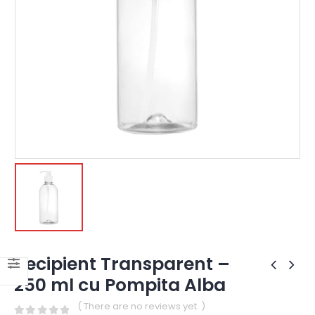
Recipient Transparent –
250 ml cu Pompita Alba
( There are no reviews yet. )