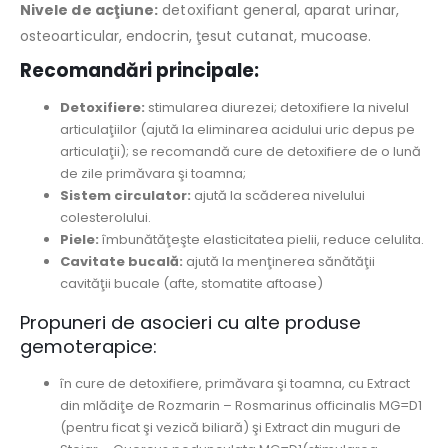
Nivele de acţiune:
detoxifiant general, aparat urinar,
osteoarticular, endocrin, ţesut cutanat, mucoase.
Recomandări principale:
Detoxifiere:
stimularea diurezei; detoxifiere la nivelul
articulaţiilor (ajută la eliminarea acidului uric depus pe
articulaţii); se recomandă cure de detoxifiere de o lună
de zile primăvara şi toamna;
Sistem circulator:
ajută la scăderea nivelului
colesterolului.
Piele:
îmbunătăţeşte elasticitatea pielii, reduce celulita.
Cavitate bucală:
ajută la menţinerea sănătăţii
cavităţii bucale (afte, stomatite aftoase)
Propuneri de asocieri cu alte produse
gemoterapice:
în cure de detoxifiere, primăvara şi toamna, cu Extract
din mlădiţe de Rozmarin – Rosmarinus officinalis MG=D1
(pentru ficat şi vezică biliară) şi Extract din muguri de