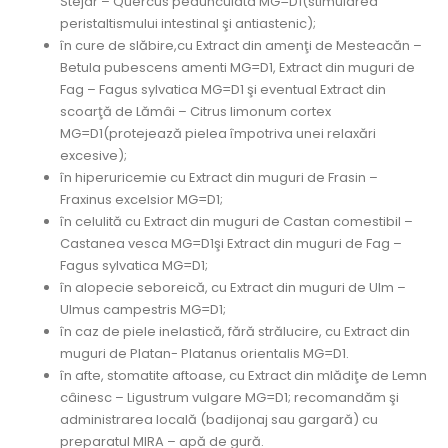
Stejar – Quercus pedunculata MG=D1(stimularea
peristaltismului intestinal şi antiastenic);
în cure de slăbire,cu Extract din amenţi de Mesteacăn –
Betula pubescens amenti MG=D1, Extract din muguri de
Fag – Fagus sylvatica MG=D1 şi eventual Extract din
scoarţă de Lămâi – Citrus limonum cortex
MG=D1(protejează pielea împotriva unei relaxări
excesive);
în hiperuricemie cu Extract din muguri de Frasin –
Fraxinus excelsior MG=D1;
în celulită cu Extract din muguri de Castan comestibil –
Castanea vesca MG=D1şi Extract din muguri de Fag –
Fagus sylvatica MG=D1;
în alopecie seboreică, cu Extract din muguri de Ulm –
Ulmus campestris MG=D1;
în caz de piele inelastică, fără strălucire, cu Extract din
muguri de Platan- Platanus orientalis MG=D1.
în afte, stomatite aftoase, cu Extract din mlădiţe de Lemn
câinesc – Ligustrum vulgare MG=D1; recomandăm şi
administrarea locală (badijonaj sau gargară) cu
preparatul MIRA – apă de gură.