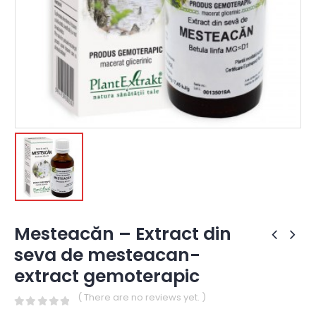
Mesteacăn – Extract din
seva de mesteacan-
extract gemoterapic
( There are no reviews yet. )
0
out of 5