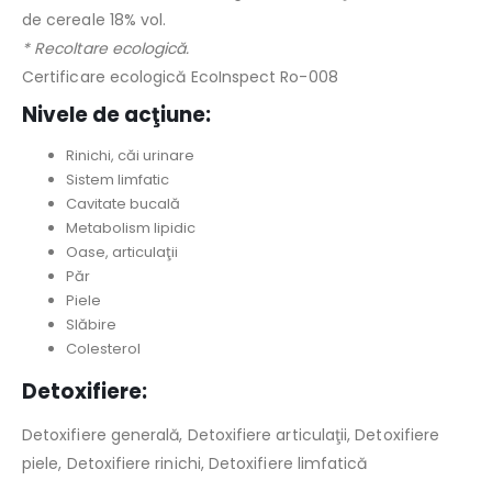
de cereale 18% vol.
* Recoltare ecologică.
Certificare ecologică EcoInspect Ro-008
Nivele de acţiune:
Rinichi,
căi urinare
Sistem limfatic
Cavitate bucală
Metabolism lipidic
Oase,
articulaţii
Păr
Piele
Slăbire
Colesterol
Detoxifiere:
Detoxifiere generală,
Detoxifiere articulaţii,
Detoxifiere
piele,
Detoxifiere rinichi,
Detoxifiere limfatică