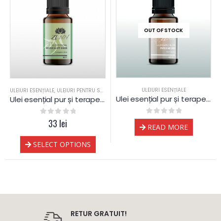
OUT OF STOCK
ULEIURI ESENȚIALE
ULEIURI ESENȚIALE
,
ULEIURI PENTRU SAUNA
Ulei esențial pur și terapeutic de Piper Negru
Ulei esențial pur și terapeutic de Eucalipt dives
0
out of 5
0
out of 5
33
lei
READ MORE
SELECT OPTIONS
RETUR GRATUIT!