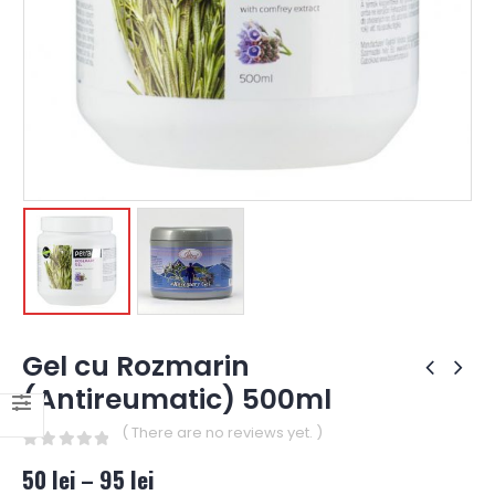
Gel cu Rozmarin
(Antireumatic) 500ml
( There are no reviews yet. )
0
out of 5
50
lei
–
95
lei