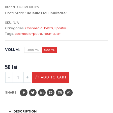
Brand : COSMEDIC.ro
Cost Livrare :
Calculat la Finalizare!
SKU:
N/A
Categories:
Cosmedic-Petra
,
Sportivi
Tags:
cosmedic-petra
,
reumatism
VOLUM
1.000 ML
500 ML
50
lei
ADD TO CART
SHARE
DESCRIPTION