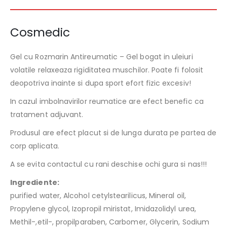
Cosmedic
Gel cu Rozmarin Antireumatic – Gel bogat in uleiuri
volatile relaxeaza rigiditatea muschilor. Poate fi folosit
deopotriva inainte si dupa sport efort fizic excesiv!
In cazul imbolnavirilor reumatice are efect benefic ca
tratament adjuvant.
Produsul are efect placut si de lunga durata pe partea de
corp aplicata.
A se evita contactul cu rani deschise ochi gura si nas!!!
Ingrediente:
purified water, Alcohol cetylstearilicus, Mineral oil,
Propylene glycol, Izopropil miristat, Imidazolidyl urea,
Methil-,etil-, propilparaben, Carbomer, Glycerin, Sodium