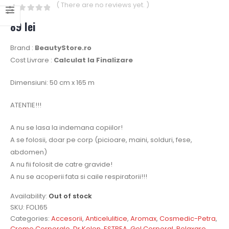
( There are no reviews yet. )
0
out of 5
89
lei
Brand :
BeautyStore.ro
Cost Livrare :
Calculat la Finalizare
Dimensiuni: 50 cm x 165 m
ATENTIE!!!
A nu se lasa la indemana copiilor!
A se folosii, doar pe corp (picioare, maini, solduri, fese,
abdomen)
A nu fii folosit de catre gravide!
A nu se acoperii fata si caile respiratorii!!!
Availability:
Out of stock
SKU:
FOL165
Categories:
Accesorii
,
Anticelulitice
,
Aromax
,
Cosmedic-Petra
,
Creme Corporale
,
Dr.Kelen
,
ESTREA
,
Gel Corporal
,
Relaxare
,