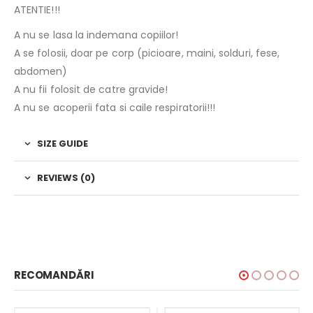
ATENTIE!!!
A nu se lasa la indemana copiilor!
A se folosii, doar pe corp (picioare, maini, solduri, fese,
abdomen)
A nu fii folosit de catre gravide!
A nu se acoperii fata si caile respiratorii!!!
SIZE GUIDE
REVIEWS (0)
RECOMANDĂRI