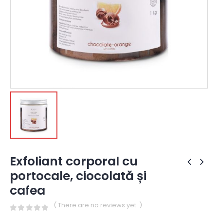
Exfoliant corporal cu
portocale, ciocolată și
cafea
( There are no reviews yet. )
0
out of 5