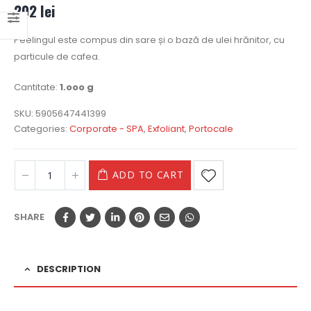
202
lei
Peelingul este compus din sare și o bază de ulei hrănitor, cu
particule de cafea.
Cantitate:
1.ooo g
SKU:
5905647441399
Categories:
Corporate - SPA
,
Exfoliant
,
Portocale
ADD TO CART
SHARE
DESCRIPTION