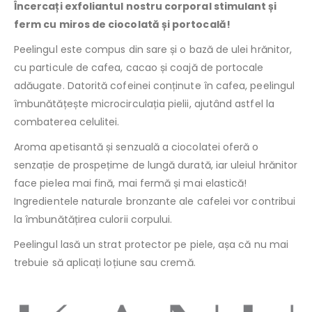
Încercați exfoliantul nostru corporal stimulant și
ferm cu miros de ciocolată și portocală!
Peelingul este compus din sare și o bază de ulei hrănitor,
cu particule de cafea, cacao și coajă de portocale
adăugate. Datorită cofeinei conținute în cafea, peelingul
îmbunătățește microcirculația pielii, ajutând astfel la
combaterea celulitei.
Aroma apetisantă și senzuală a ciocolatei oferă o
senzație de prospețime de lungă durată, iar uleiul hrănitor
face pielea mai fină, mai fermă și mai elastică!
Ingredientele naturale bronzante ale cafelei vor contribui
la îmbunătățirea culorii corpului.
Peelingul lasă un strat protector pe piele, așa că nu mai
trebuie să aplicați loțiune sau cremă.