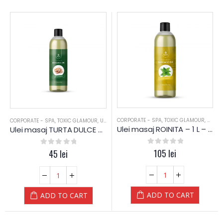
CORPORATE - SPA
,
TOXIC GLAMOUR
,
ULEI 
CORPORATE - SPA
,
TOXIC GLAMOUR
,
ULEI MASAJ
Ulei masaj ROINITA – 1 L – Diamond
Ulei masaj TURTA DULCE – 250 ML – Diamond
0
out of 5
105
lei
0
out of 5
45
lei
ADD TO CART
ADD TO CART