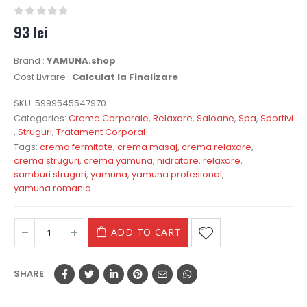
0
out of 5
93
lei
Brand :
YAMUNA.shop
Cost Livrare :
Calculat la Finalizare
SKU:
5999545547970
Categories:
Creme Corporale
,
Relaxare
,
Saloane
,
Spa
,
Sportivi
,
Struguri
,
Tratament Corporal
Tags:
crema fermitate
,
crema masaj
,
crema relaxare
,
crema struguri
,
crema yamuna
,
hidratare
,
relaxare
,
samburi struguri
,
yamuna
,
yamuna profesional
,
yamuna romania
ADD TO CART
SHARE