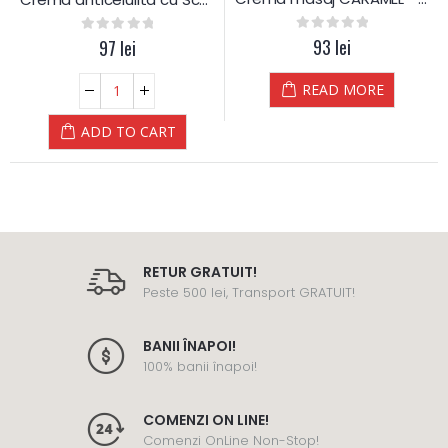
0
out of 5
93
lei
0
out of 5
97
lei
READ MORE
ADD TO CART
RETUR GRATUIT!
Peste 500 lei, Transport GRATUIT!
BANII ÎNAPOI!
100% banii înapoi!
COMENZI ON LINE!
Comenzi OnLine Non-Stop!