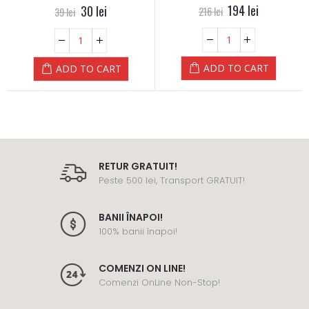
0
out of 5
194
lei
0
out of 5
30
lei
216
lei
39
lei
ADD TO CART
ADD TO CART
RETUR GRATUIT!
Peste 500 lei, Transport GRATUIT!
BANII ÎNAPOI!
100% banii înapoi!
COMENZI ON LINE!
Comenzi OnLine Non-Stop!