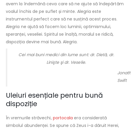
avem la îndemână ceva care să ne ajute să îndepărtăm
voalul închis de pe suflet și minte. Alegria este
instrumentul perfect care să ne susțină acest proces.
Alegria ne ajută să facem loc luminii, optimismului,
speranței, veseliei. Spiritul se înalță, moralul se ridică,
dispoziția devine mai bună. Alegria.
Cei mai buni medici din lume sunt: dr. Dietă, dr.
Linişte şi dr. Veselie.
Jonat
Swift
Uleiuri esențiale pentru bună
dispoziție
În vremurile străvechi,
portocala
era considerată
simbolul abundenței. Se spune că Zeus i-a dăruit Herei,