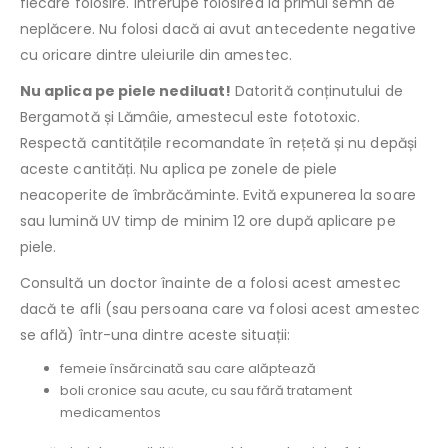
fiecare folosire. Întrerupe folosirea la primul semn de
neplăcere. Nu folosi dacă ai avut antecedente negative
cu oricare dintre uleiurile din amestec.
Nu aplica pe piele nediluat!
Datorită conținutului de
Bergamotă și Lămâie, amestecul este fototoxic.
Respectă cantitățile recomandate în rețetă și nu depăși
aceste cantități. Nu aplica pe zonele de piele
neacoperite de îmbrăcăminte. Evită expunerea la soare
sau lumină UV timp de minim 12 ore după aplicare pe
piele.
Consultă un doctor înainte de a folosi acest amestec
dacă te afli (sau persoana care va folosi acest amestec
se află) într-una dintre aceste situații:
femeie însărcinată sau care alăptează
boli cronice sau acute, cu sau fără tratament
medicamentos