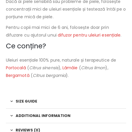
Dacă ai piele sensibilă sau probleme de piele, folosește
concentrații mici de uleiuri esențiale și testează întâi pe o
porțiune mică de piele.
Pentru copii mai mici de 6 ani, folosește doar prin
difuzare cu ajutorul unui
difuzor pentru uleiuri esențiale
.
Ce conține?
Uleiuri esențiale 100% pure, naturale și terapeutice de
Portocală
(
Citrus sinensis
),
Lămâie
(
Citrus limon
),
Bergamotă
(
Citrus bergamia
).
SIZE GUIDE
ADDITIONAL INFORMATION
REVIEWS (0)