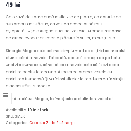
49
lei
Ca o rază de soare după multe zile de ploaie, ca darurile de
sub bradul de Crăciun, ca vestea aceea bună mult-
așteptată… Așa e Alegria. Bucurie. Veselie. Arome luminoase
de citrice evocă sentimente plăcute în suflet, minte și trup.
Sinergia Alegria este cel mai simplu mod de a-ți ridica moralul
atunci când ai nevoie. Totodată, poate fi cireașa de pe tortul
unei zile frumoase, când tot ce ai nevoie este să fixezi acea
amintire pentru totdeauna. Asocierea aromei vesele cu
amintirea frumoasă îți va folosi ulterior la readucerea în simțiri
a acelei trăiri frumoase.
Când ai alături Alegria, te însoțește pretutindeni veselia!
Availability:
19 in stock
SKU:
SIAL10
Categories:
Colectia Zi de Zi
,
Sinergii