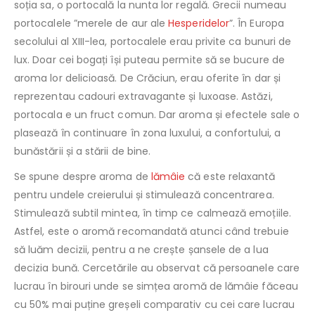
soția sa, o portocală la nunta lor regală. Grecii numeau
portocalele ”merele de aur ale
Hesperidelor
”. În Europa
secolului al XIII-lea, portocalele erau privite ca bunuri de
lux. Doar cei bogați își puteau permite să se bucure de
aroma lor delicioasă. De Crăciun, erau oferite în dar și
reprezentau cadouri extravagante și luxoase. Astăzi,
portocala e un fruct comun. Dar aroma și efectele sale o
plasează în continuare în zona luxului, a confortului, a
bunăstării și a stării de bine.
Se spune despre aroma de
lămâie
că este relaxantă
pentru undele creierului și stimulează concentrarea.
Stimulează subtil mintea, în timp ce calmează emoțiile.
Astfel, este o aromă recomandată atunci când trebuie
să luăm decizii, pentru a ne crește șansele de a lua
decizia bună. Cercetările au observat că persoanele care
lucrau în birouri unde se simțea aromă de lămâie făceau
cu 50% mai puține greșeli comparativ cu cei care lucrau