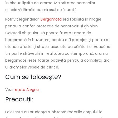
în birouri lipsite de arome. Majoritatea oamenilor
asociază lămâia cu mirosul de ”curat”.
Potrivit legendelor,
Bergamota
era folosită în magie
pentru a conferi protecție de nenorociri și ghinion.
Călătorii obișnuiau să poarte fructe uscate de
bergamotă în buzunare, pentru a fi protejați și pentru a
atenua efortul și stresul asociate cu călătoriile. Aducând
timpurile străvechi în realitatea contemporană, aroma
bergamotei este foarte potrivită pentru a completa trio-
ul aromelor vesele de citrice.
Cum se folosește?
Vezi
rețeta Alegria
.
Precauții:
Folosește cu prudență și observă reacțiile corpului la