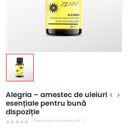
Alegria – amestec de uleiuri
esențiale pentru bună
dispoziție
( There are no reviews yet. )
0
out of 5