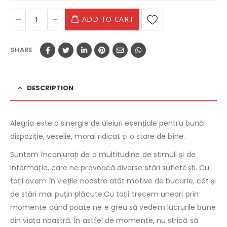
ADD TO CART
SHARE
DESCRIPTION
Alegria este o sinergie de uleiuri esențiale pentru bună
dispoziție, veselie, moral ridicat și o stare de bine.
Suntem înconjurați de o multitudine de stimuli și de
informație, care ne provoacă diverse stări sufletești. Cu
toții avem în viețile noastre atât motive de bucurie, cât și
de stări mai puțin plăcute.Cu toții trecem uneori prin
momente când poate ne e greu să vedem lucrurile bune
din viața noastră. În astfel de momente, nu strică să