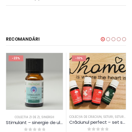
RECOMANDĂRI
-23%
-10%
COLECȚIA DE CRĂCIUN
,
SETURI
,
SETURI PENTRU TOȚI
COLECTIA ZI DE ZI
,
SINERGII
Crăciunul perfect – set sinergii uleiuri esențiale – set uleiuri aromaterapie
Stimulant – sinergie de uleiuri esențiale