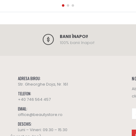
BANII ÎNAPOI!
100% banii înapoi!
NO
ADRESA BIROU:
Str. Gheorghe Doja, Nr. 161
Ab
TELEFON:
cl
+40 746 564 457
EMAIL:
office@beautystore.ro
DESCHIS:
Luni – Vineri: 09.30 – 15.30