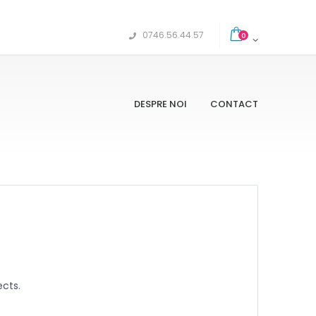
0746.56.44.57
0
DESPRE NOI
CONTACT
ects.