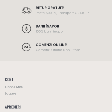
RETUR GRATUIT!
Peste 500 lei, Transport GRATUIT!
CUMPĂRĂ ACUM
BANII ÎNAPOI!
100% banii înapoi!
COMENZI ON LINE!
Comenzi OnLine Non-Stop!
CONT
Contul Meu
Logare
APRECIERI