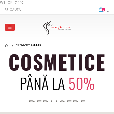
WS_OK_7.4.10
CAUTA
0
MEGA SPECIAL
VÂNZĂRI
CATEGORY BANNER
COSMETICE
PÂNĂ LA
50%
REDUCERE