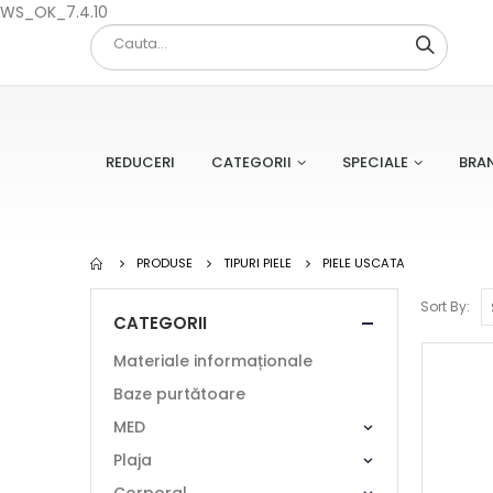
WS_OK_7.4.10
REDUCERI
CATEGORII
SPECIALE
BRA
PRODUSE
TIPURI PIELE
PIELE USCATA
Sort By:
CATEGORII
Materiale informaționale
Baze purtătoare
MED
Plaja