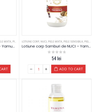
OANE
ELE MIXTA
,
TEN DESHIDRATAT
,
PIELE SENSIBILA
LOTIUNE CORP
,
TEN SEBOREIC USCAT
,
PIELE USCATA
,
NUCI
,
PIELE MIXTA
,
RELAXARE
,
ULEI DE PLANTE
,
PIELE SENSIBILA
,
SALOANE
,
TEN DESHIDRATAT
,
PIELE USCATA
,
TEN SEB
,
SPA
,
TE
Ulei masaj cu GHIMBIR si LIME – Yamuna
Lotiune corp Samburi de NUCI – Yamuna
0
out of 5
54
lei
CART
ADD TO CART