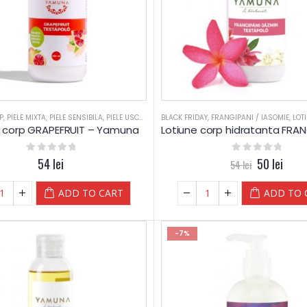
P
,
PIELE MIXTA
,
PIELE SENSIBILA
,
PIELE USCATA
,
SPA
BLACK FRIDAY
,
TEN DESHIDRATAT
,
FRANGIPANI / IASOMIE
,
TIPURI PIELE
,
VALENT
,
LOT
e corp GRAPEFRUIT – Yamuna
0
out of 5
54
lei
0
out of 5
50
lei
54
lei
ADD TO CART
ADD TO 
-7%