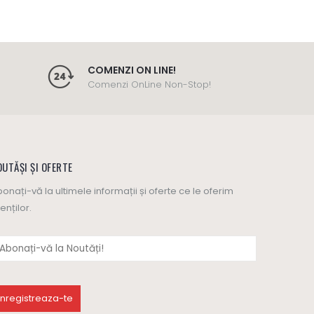
COMENZI ON LINE!
Comenzi OnLine Non-Stop!
UTĂȘI ȘI OFERTE
onați-vă la ultimele informații și oferte ce le oferim
ienților.