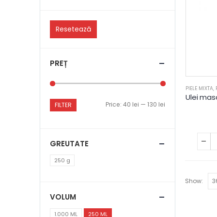
Resetează
PREȚ
PIELE MIXTA
,
Price:
40 lei
—
130 lei
FILTER
GREUTATE
250 g
Show:
VOLUM
1.000 ML
250 ML