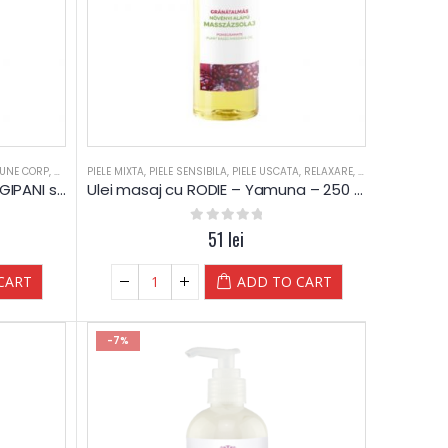
INE DAYS
IUNE CORP
,
PIELE MIXTA
PIELE MIXTA
,
PIELE SENSIBILA
,
PIELE SENSIBILA
,
PIELE USCATA
,
PIELE USCATA
,
REDUCERI
,
RELAXARE
,
SPA
,
SPA-WELLNESS
,
RODIE
,
SALOANE
,
TE
,
Lotiune corp hidratanta FRANGIPANI si IASOMIE – Yamuna
Ulei masaj cu RODIE – Yamuna – 250 ml
0
out of 5
51
lei
CART
ADD TO CART
-7%