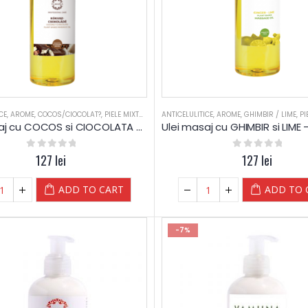
CE
,
AROME
,
COCOS/CIOCOLAT?
,
PIELE MIXTA
,
PIELE SENSIBILA
ANTICELULITICE
,
PIELE USCATA
,
AROME
,
GHIMBIR / LIME
,
RELAXARE
,
SAL
,
PI
Ulei masaj cu COCOS si CIOCOLATA – Yamuna
0
out of 5
127
lei
0
out of 5
127
lei
ADD TO CART
ADD TO 
-7%