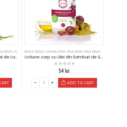
TE
ELE MIXTA
,
VALENTINE DAYS
,
PIELE SENSIBILA
BLACK FRIDAY
,
PIELE USCATA
,
LOTIUNE CORP
,
REDUCERI
,
PIELE MIXTA
,
SPA
,
SPA-WELLNESS
,
PIELE SENSIBILA
,
TEN DESHIDRAT
,
PIELE USCATA
Lotiune corp hidratanta cu ulei de Lavanda – YAMUNA
Lotiune corp cu Ulei din Samburi de Struguri – 250 ML – YAMUNA Luxury
0
out of 5
54
lei
CART
ADD TO CART