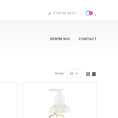
0746.56.44.57
0
DESPRE NOI
CONTACT
Show: