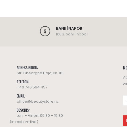
BANII ÎNAPOI!
100% banii înapoi!
NO
ADRESA BIROU:
Str. Gheorghe Doja, Nr. 161
Ab
TELEFON:
cl
+40 746 564 457
EMAIL:
office@beautystore.ro
DESCHIS:
Luni – Vineri: 09.30 – 15.30
(in rest on-line)