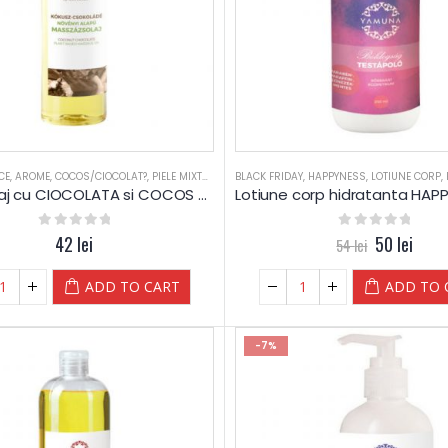
CE
,
AROME
,
COCOS/CIOCOLAT?
,
PIELE MIXTA
,
PIELE SENSIBILA
BLACK FRIDAY
,
PIELE USCATA
,
HAPPYNESS
,
,
RELAXARE
LOTIUNE CORP
,
SAL
,
Ulei masaj cu CIOCOLATA si COCOS – Yamuna – 250 ml
0
out of 5
42
lei
0
out of 5
50
lei
54
lei
ADD TO CART
ADD TO 
-7%