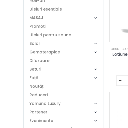
Roll-on
Uleiuri esențiale
MASAJ
Promoții
Uleiuri pentru sauna
Solar
LOTIUNE COR
Gemoterapice
Lotiun
Difuzoare
Seturi
Față
Noutăți
Reduceri
Yamuna Luxury
Parteneri
Evenimente